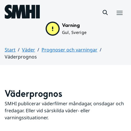
Hoppa till sidans innehåll
Meny
Varning
Gul, Sverige
Start
Väder
Prognoser och varningar
Väderprognos
Huvudinnehåll
Väderprognos
SMHI publicerar väderfilmer måndagar, onsdagar och 
fredagar. Eller vid särskilda väder- eller 
varningssituationer.