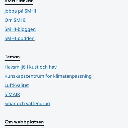
SMHI-länkar
Jobba på SMHI
Om SMHI
SMHI-bloggen
SMHI-podden
Teman
Havsmiljö i kust och hav
Kunskapscentrum för klimatanpassning
Luftkvalitet
SIMAIR
Sjöar och vattendrag
Om webbplatsen