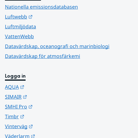
Nationella emissionsdatabasen
Länk till annan webbplats.
Luftwebb
Luftmiljödata
VattenWebb
Datavärdskap, oceanografi och marinbiologi
Datavärdskap för atmosfärkemi
Logga in
Länk till annan webbplats.
AQUA
Länk till annan webbplats.
SIMAIR
Länk till annan webbplats.
SMHI Pro
Länk till annan webbplats.
Timbr
Länk till annan webbplats.
Vinterväg
Länk till annan webbplats.
Väderlarm