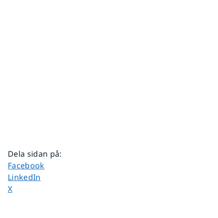
Dela sidan på
:
Dela sidan på
Facebook
Dela sidan på
LinkedIn
Dela sidan på
X