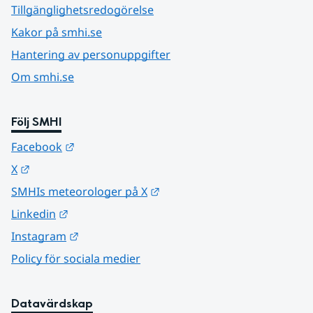
Tillgänglighetsredogörelse
Kakor på smhi.se
Hantering av personuppgifter
Om smhi.se
Följ SMHI
Länk till annan webbplats.
Facebook
Länk till annan webbplats.
X
Länk till annan webbplats.
SMHIs meteorologer på X
Länk till annan webbplats.
Linkedin
Länk till annan webbplats.
Instagram
Policy för sociala medier
Datavärdskap