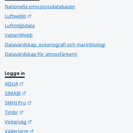
Nationella emissionsdatabasen
Länk till annan webbplats.
Luftwebb
Luftmiljödata
VattenWebb
Datavärdskap, oceanografi och marinbiologi
Datavärdskap för atmosfärkemi
Logga in
Länk till annan webbplats.
AQUA
Länk till annan webbplats.
SIMAIR
Länk till annan webbplats.
SMHI Pro
Länk till annan webbplats.
Timbr
Länk till annan webbplats.
Vinterväg
Länk till annan webbplats.
Väderlarm