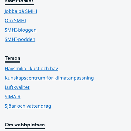
SMHI-länkar
Jobba på SMHI
Om SMHI
SMHI-bloggen
SMHI-podden
Teman
Havsmiljö i kust och hav
Kunskapscentrum för klimatanpassning
Luftkvalitet
SIMAIR
Sjöar och vattendrag
Om webbplatsen