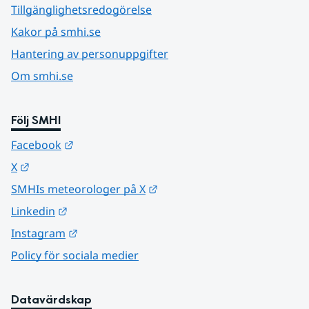
Tillgänglighetsredogörelse
Kakor på smhi.se
Hantering av personuppgifter
Om smhi.se
Följ SMHI
Länk till annan webbplats.
Facebook
Länk till annan webbplats.
X
Länk till annan webbplats.
SMHIs meteorologer på X
Länk till annan webbplats.
Linkedin
Länk till annan webbplats.
Instagram
Policy för sociala medier
Datavärdskap