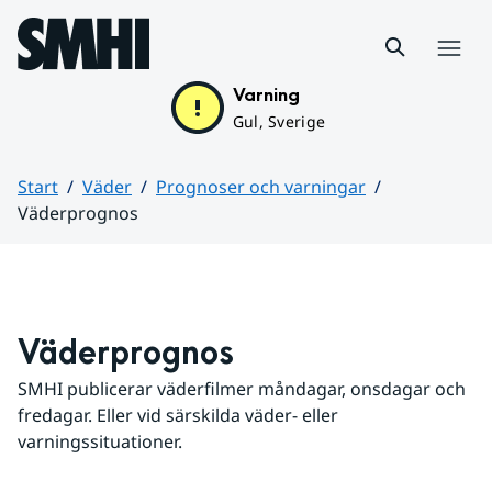
Hoppa till sidans innehåll
Meny
Varning
Gul, Sverige
Start
Väder
Prognoser och varningar
Väderprognos
Huvudinnehåll
Väderprognos
SMHI publicerar väderfilmer måndagar, onsdagar och 
fredagar. Eller vid särskilda väder- eller 
varningssituationer.