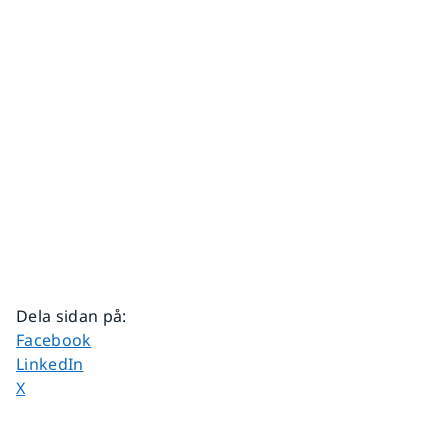
Dela sidan på
:
Dela sidan på
Facebook
Dela sidan på
LinkedIn
Dela sidan på
X