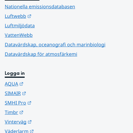
Nationella emissionsdatabasen
Länk till annan webbplats.
Luftwebb
Luftmiljödata
VattenWebb
Datavärdskap, oceanografi och marinbiologi
Datavärdskap för atmosfärkemi
Logga in
Länk till annan webbplats.
AQUA
Länk till annan webbplats.
SIMAIR
Länk till annan webbplats.
SMHI Pro
Länk till annan webbplats.
Timbr
Länk till annan webbplats.
Vinterväg
Länk till annan webbplats.
Väderlarm