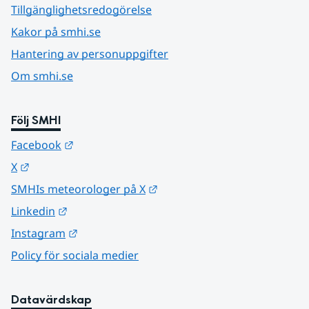
Tillgänglighetsredogörelse
Kakor på smhi.se
Hantering av personuppgifter
Om smhi.se
Följ SMHI
Länk till annan webbplats.
Facebook
Länk till annan webbplats.
X
Länk till annan webbplats.
SMHIs meteorologer på X
Länk till annan webbplats.
Linkedin
Länk till annan webbplats.
Instagram
Policy för sociala medier
Datavärdskap