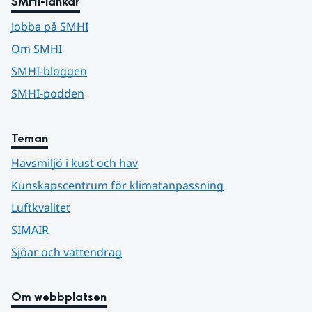
SMHI-länkar
Jobba på SMHI
Om SMHI
SMHI-bloggen
SMHI-podden
Teman
Havsmiljö i kust och hav
Kunskapscentrum för klimatanpassning
Luftkvalitet
SIMAIR
Sjöar och vattendrag
Om webbplatsen