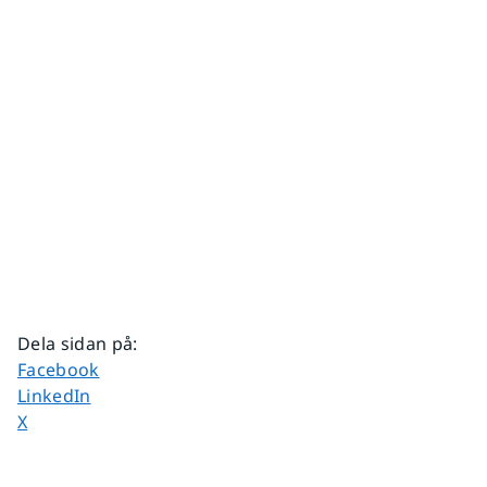
Dela sidan på
:
Dela sidan på
Facebook
Dela sidan på
LinkedIn
Dela sidan på
X