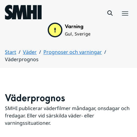
Hoppa till sidans innehåll
Meny
Varning
Gul, Sverige
Start
Väder
Prognoser och varningar
Väderprognos
Huvudinnehåll
Väderprognos
SMHI publicerar väderfilmer måndagar, onsdagar och 
fredagar. Eller vid särskilda väder- eller 
varningssituationer.