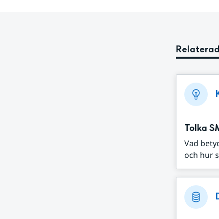
Relaterad
Tolka S
Vad bety
och hur s