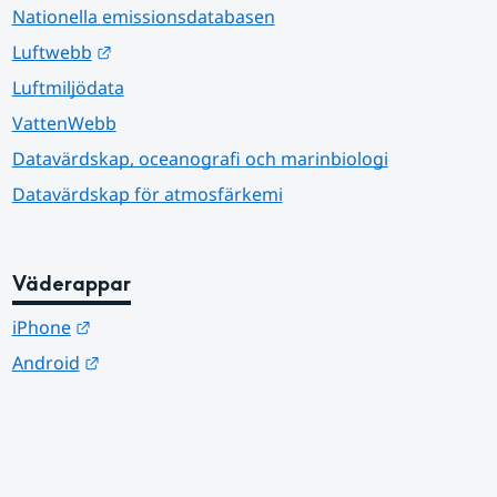
Nationella emissionsdatabasen
Länk till annan webbplats.
Luftwebb
Luftmiljödata
VattenWebb
Datavärdskap, oceanografi och marinbiologi
Datavärdskap för atmosfärkemi
Väderappar
Länk till annan webbplats.
iPhone
Länk till annan webbplats.
Android