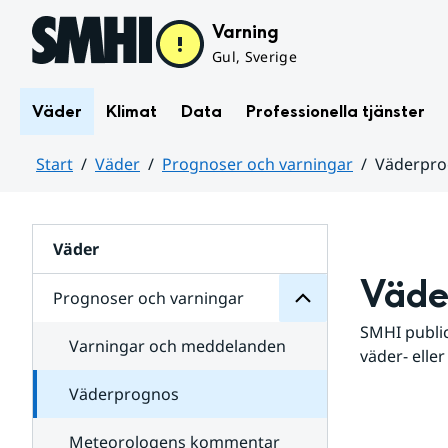
Hoppa till sidans innehåll
Varning
Gul, Sverige
Väder
Klimat
Data
Professionella tjänster
Start
Väder
Prognoser och varningar
Väderpr
varningar
och
Huvudinnehåll
Prognoser
för
Undersidor
Väder
Väde
Prognoser och varningar
SMHI public
Varningar och meddelanden
väder- eller
Väderprognos
Meteorologens kommentar