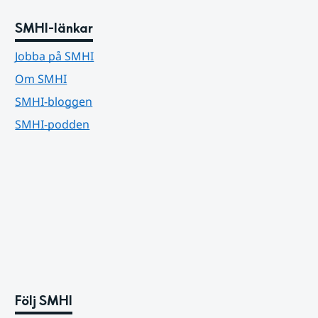
SMHI-länkar
Jobba på SMHI
Om SMHI
SMHI-bloggen
SMHI-podden
Följ SMHI