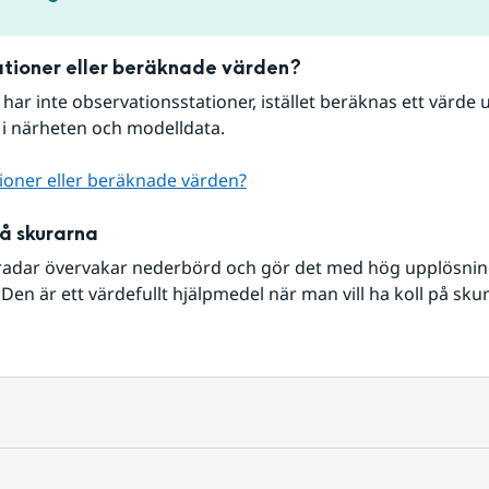
tioner eller beräknade värden?
r har inte observationsstationer, istället beräknas ett värde u
 i närheten och modelldata.
ioner eller beräknade värden?
på skurarna
radar övervakar nederbörd och gör det med hög upplösning 
Den är ett värdefullt hjälpmedel när man vill ha koll på sku