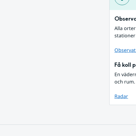
Observa
Alla orte
stationer
Observat
Få koll 
En väder
och rum. 
Radar