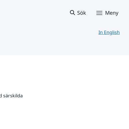
Sök
Meny
In English
 särskilda 