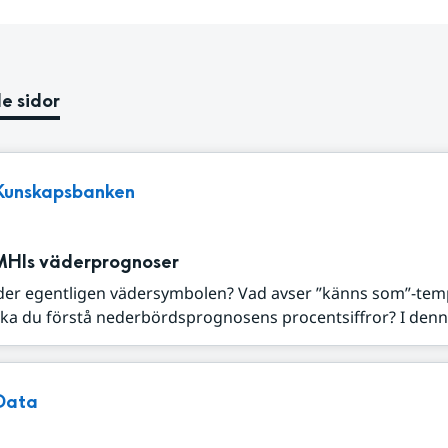
e sidor
Kunskapsbanken
MHIs väderprognoser
der egentligen vädersymbolen? Vad avser ”känns som”-tem
ka du förstå nederbördsprognosens procentsiffror? I denna
Data