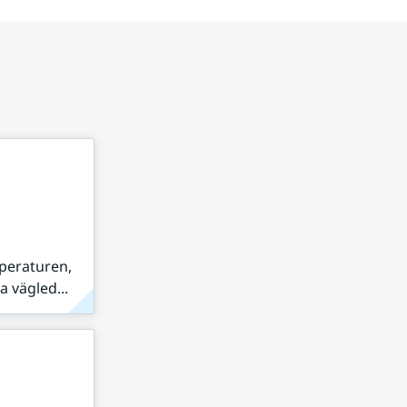
peraturen,
 vägled...