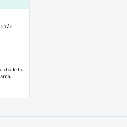
tifrån 
i både tid 
rarna.