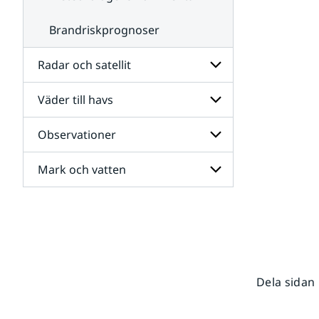
Brandriskprognoser
Radar och satellit
Väder till havs
Undersidor
för
Radar
Observationer
Undersidor
och
för
satellit
Väder
Mark och vatten
Undersidor
till
för
havs
Observationer
Undersidor
för
Mark
och
vatten
Dela sidan