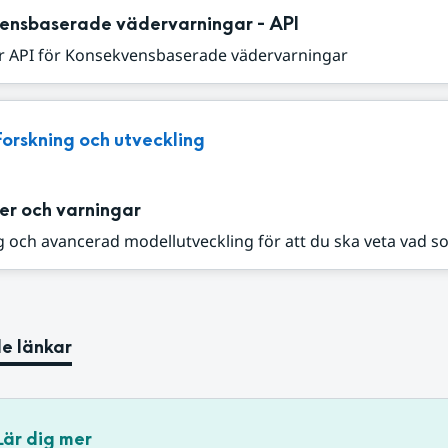
ensbaserade vädervarningar - API
r API för Konsekvensbaserade vädervarningar
Forskning och utveckling
er och varningar
 och avancerad modellutveckling för att du ska veta vad s
e länkar
Lär dig mer