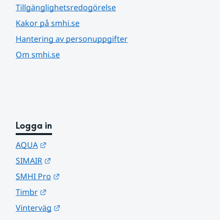
Tillgänglighetsredogörelse
Kakor på smhi.se
Hantering av personuppgifter
Om smhi.se
Logga in
Länk till annan webbplats.
AQUA
Länk till annan webbplats.
SIMAIR
Länk till annan webbplats.
SMHI Pro
Länk till annan webbplats.
Timbr
Länk till annan webbplats.
Vinterväg