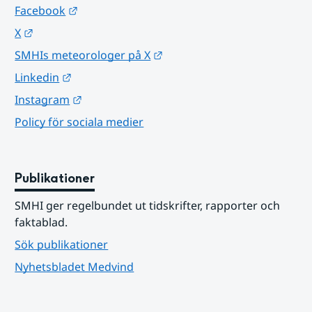
Länk till annan webbplats.
Facebook
Länk till annan webbplats.
X
Länk till annan webbplats.
SMHIs meteorologer på X
Länk till annan webbplats.
Linkedin
Länk till annan webbplats.
Instagram
Policy för sociala medier
Publikationer
SMHI ger regelbundet ut tidskrifter, rapporter och 
faktablad.
Sök publikationer
Nyhetsbladet Medvind