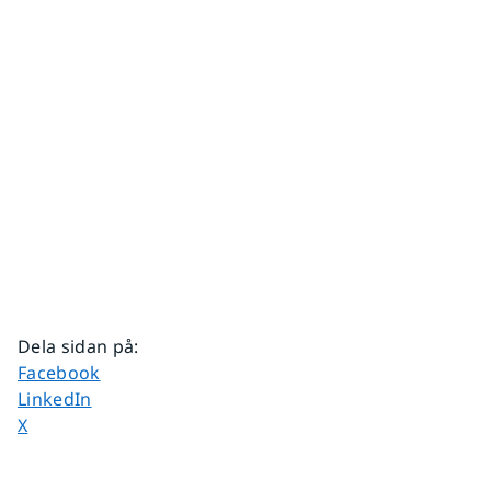
Dela sidan på
:
Dela sidan på
Facebook
Dela sidan på
LinkedIn
Dela sidan på
X