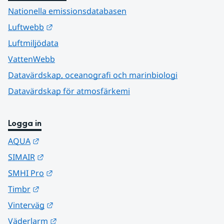
Nationella emissionsdatabasen
Länk till annan webbplats.
Luftwebb
Luftmiljödata
VattenWebb
Datavärdskap, oceanografi och marinbiologi
Datavärdskap för atmosfärkemi
Logga in
Länk till annan webbplats.
AQUA
Länk till annan webbplats.
SIMAIR
Länk till annan webbplats.
SMHI Pro
Länk till annan webbplats.
Timbr
Länk till annan webbplats.
Vinterväg
Länk till annan webbplats.
Väderlarm