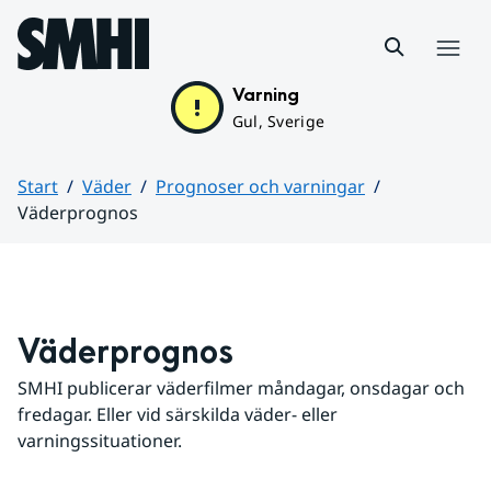
Hoppa till sidans innehåll
Meny
Varning
Gul, Sverige
Start
Väder
Prognoser och varningar
Väderprognos
Huvudinnehåll
Väderprognos
SMHI publicerar väderfilmer måndagar, onsdagar och 
fredagar. Eller vid särskilda väder- eller 
varningssituationer.