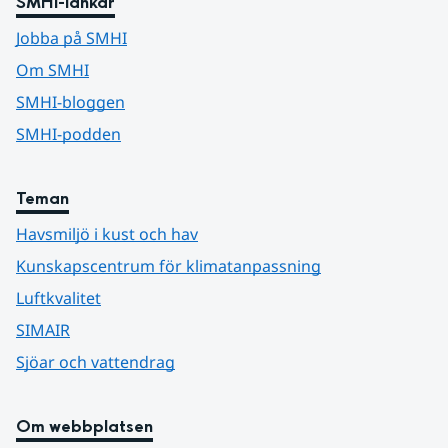
SMHI-länkar
Jobba på SMHI
Om SMHI
SMHI-bloggen
SMHI-podden
Teman
Havsmiljö i kust och hav
Kunskapscentrum för klimatanpassning
Luftkvalitet
SIMAIR
Sjöar och vattendrag
Om webbplatsen