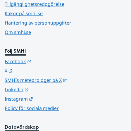
Tillgänglighetsredogörelse
Kakor på smhi.se
Hantering av personuppgifter
Om smhi.se
Följ SMHI
Länk till annan webbplats.
Facebook
Länk till annan webbplats.
X
Länk till annan webbplats.
SMHIs meteorologer på X
Länk till annan webbplats.
Linkedin
Länk till annan webbplats.
Instagram
Policy för sociala medier
Datavärdskap