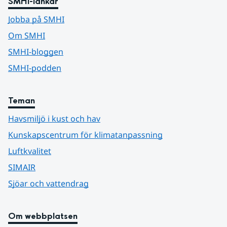
SMHI-länkar
Jobba på SMHI
Om SMHI
SMHI-bloggen
SMHI-podden
Teman
Havsmiljö i kust och hav
Kunskapscentrum för klimatanpassning
Luftkvalitet
SIMAIR
Sjöar och vattendrag
Om webbplatsen