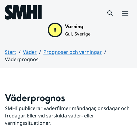
Hoppa till sidans innehåll
Meny
Varning
Gul, Sverige
Start
Väder
Prognoser och varningar
Väderprognos
Huvudinnehåll
Väderprognos
SMHI publicerar väderfilmer måndagar, onsdagar och 
fredagar. Eller vid särskilda väder- eller 
varningssituationer.