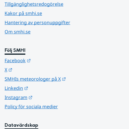
Tillgänglighetsredogörelse
Kakor på smhi.se
Hantering av personuppgifter
Om smhi.se
Följ SMHI
Länk till annan webbplats.
Facebook
Länk till annan webbplats.
X
Länk till annan webbplats.
SMHIs meteorologer på X
Länk till annan webbplats.
Linkedin
Länk till annan webbplats.
Instagram
Policy för sociala medier
Datavärdskap