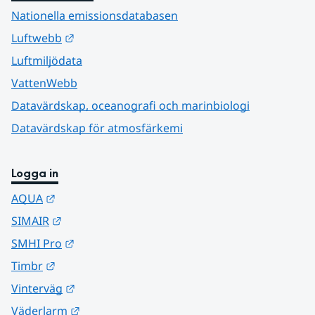
Nationella emissionsdatabasen
Länk till annan webbplats.
Luftwebb
Luftmiljödata
VattenWebb
Datavärdskap, oceanografi och marinbiologi
Datavärdskap för atmosfärkemi
Logga in
Länk till annan webbplats.
AQUA
Länk till annan webbplats.
SIMAIR
Länk till annan webbplats.
SMHI Pro
Länk till annan webbplats.
Timbr
Länk till annan webbplats.
Vinterväg
Länk till annan webbplats.
Väderlarm