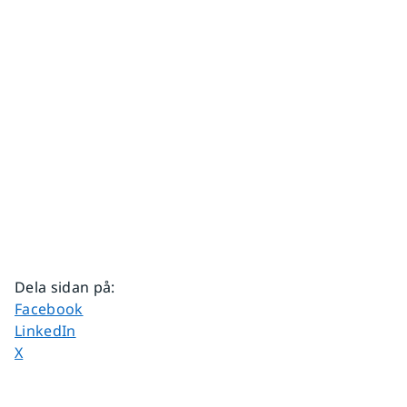
Dela sidan på
:
Dela sidan på
Facebook
Dela sidan på
LinkedIn
Dela sidan på
X