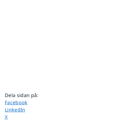
Dela sidan på
:
Dela sidan på
Facebook
Dela sidan på
LinkedIn
Dela sidan på
X