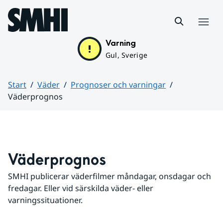
Hoppa till sidans innehåll
Meny
Varning
Gul, Sverige
Start
Väder
Prognoser och varningar
Väderprognos
Huvudinnehåll
Väderprognos
SMHI publicerar väderfilmer måndagar, onsdagar och 
fredagar. Eller vid särskilda väder- eller 
varningssituationer.