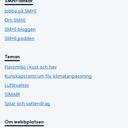
SMHI-länkar
Jobba på SMHI
Om SMHI
SMHI-bloggen
SMHI-podden
Teman
Havsmiljö i kust och hav
Kunskapscentrum för klimatanpassning
Luftkvalitet
SIMAIR
Sjöar och vattendrag
Om webbplatsen