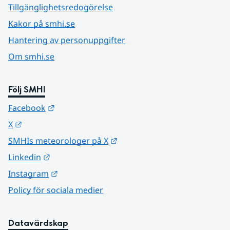
Tillgänglighetsredogörelse
Kakor på smhi.se
Hantering av personuppgifter
Om smhi.se
Följ SMHI
Länk till annan webbplats.
Facebook
Länk till annan webbplats.
X
Länk till annan webbplats.
SMHIs meteorologer på X
Länk till annan webbplats.
Linkedin
Länk till annan webbplats.
Instagram
Policy för sociala medier
Datavärdskap