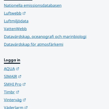
Nationella emissionsdatabasen
Länk till annan webbplats.
Luftwebb
Luftmiljödata
VattenWebb
Datavärdskap, oceanografi och marinbiologi
Datavärdskap för atmosfärkemi
Logga in
Länk till annan webbplats.
AQUA
Länk till annan webbplats.
SIMAIR
Länk till annan webbplats.
SMHI Pro
Länk till annan webbplats.
Timbr
Länk till annan webbplats.
Vinterväg
Länk till annan webbplats.
Väderlarm