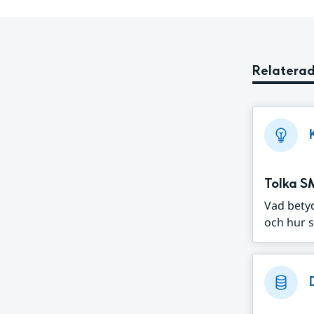
Relaterad
Tolka S
Vad bety
och hur s