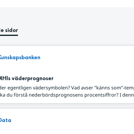
e sidor
Kunskapsbanken
MHIs väderprognoser
der egentligen vädersymbolen? Vad avser ”känns som”-tem
ka du förstå nederbördsprognosens procentsiffror? I denna
Data