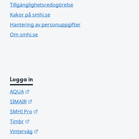
Tillgänglighetsredogörelse
Kakor på smhi.se
Hantering av personuppgifter
Om smhi.se
Logga in
Länk till annan webbplats.
AQUA
Länk till annan webbplats.
SIMAIR
Länk till annan webbplats.
SMHI Pro
Länk till annan webbplats.
Timbr
Länk till annan webbplats.
Vinterväg