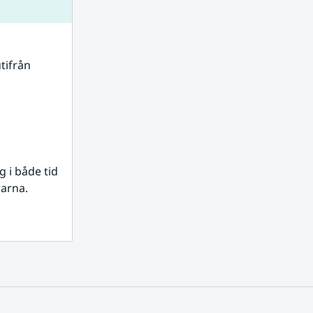
tifrån 
i både tid 
rarna.