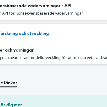
ensbaserade vädervarningar - API
r API för Konsekvensbaserade vädervarningar
Forskning och utveckling
er och varningar
 och avancerad modellutveckling för att du ska veta vad s
e länkar
Lär dig mer