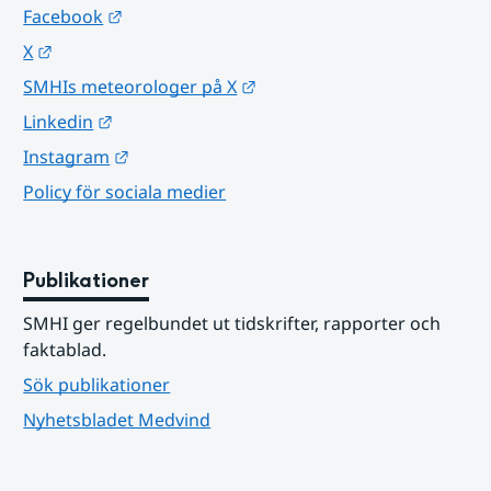
Länk till annan webbplats.
Facebook
Länk till annan webbplats.
X
Länk till annan webbplats.
SMHIs meteorologer på X
Länk till annan webbplats.
Linkedin
Länk till annan webbplats.
Instagram
Policy för sociala medier
Publikationer
SMHI ger regelbundet ut tidskrifter, rapporter och 
faktablad.
Sök publikationer
Nyhetsbladet Medvind