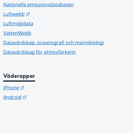
Nationella emissionsdatabasen
Länk till annan webbplats.
Luftwebb
Luftmiljödata
VattenWebb
Datavärdskap, oceanografi och marinbiologi
Datavärdskap för atmosfärkemi
Väderappar
Länk till annan webbplats.
iPhone
Länk till annan webbplats.
Android