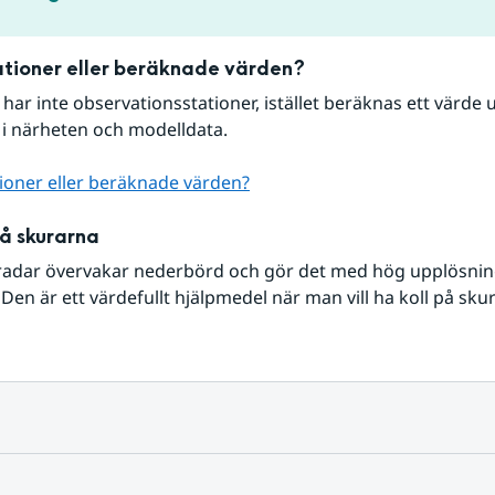
tioner eller beräknade värden?
r har inte observationsstationer, istället beräknas ett värde u
 i närheten och modelldata.
ioner eller beräknade värden?
på skurarna
radar övervakar nederbörd och gör det med hög upplösning 
Den är ett värdefullt hjälpmedel när man vill ha koll på sku