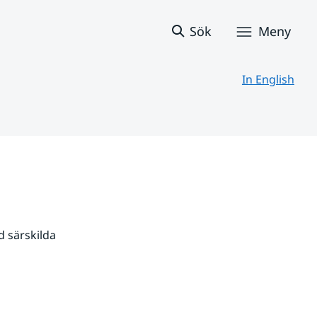
Sök
Meny
In English
 särskilda 