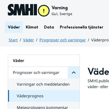
Hoppa till sidans innehåll
Varning
Gul, Sverige
Väder
Klimat
Data
Professionella tjänster
Start
Väder
Prognoser och varningar
Väderpr
varningar
och
Huvudinnehåll
Prognoser
för
Undersidor
Väder
Väde
Prognoser och varningar
SMHI public
Varningar och meddelanden
väder- eller
Väderprognos
Meteorologens kommentar