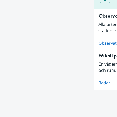
Observa
Alla orte
stationer
Observat
Få koll 
En väder
och rum. 
Radar