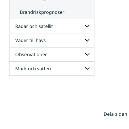
Brandriskprognoser
Radar och satellit
Väder till havs
Undersidor
för
Radar
Observationer
Undersidor
och
för
satellit
Väder
Mark och vatten
Undersidor
till
för
havs
Observationer
Undersidor
för
Mark
och
vatten
Dela sidan