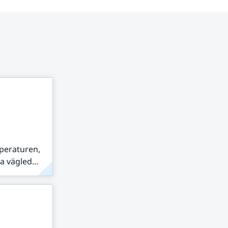
peraturen,
 vägled...