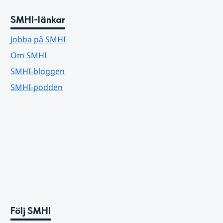
SMHI-länkar
Jobba på SMHI
Om SMHI
SMHI-bloggen
SMHI-podden
Följ SMHI