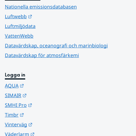
Nationella emissionsdatabasen
Länk till annan webbplats.
Luftwebb
Luftmiljödata
VattenWebb
Datavärdskap, oceanografi och marinbiologi
Datavärdskap för atmosfärkemi
Logga in
Länk till annan webbplats.
AQUA
Länk till annan webbplats.
SIMAIR
Länk till annan webbplats.
SMHI Pro
Länk till annan webbplats.
Timbr
Länk till annan webbplats.
Vinterväg
Länk till annan webbplats.
Väderlarm