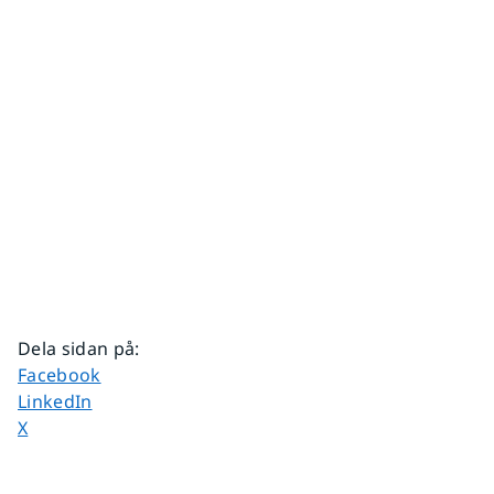
Dela sidan på
:
Dela sidan på
Facebook
Dela sidan på
LinkedIn
Dela sidan på
X