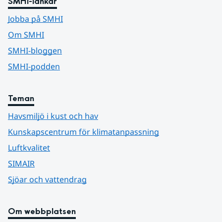
SMHI-länkar
Jobba på SMHI
Om SMHI
SMHI-bloggen
SMHI-podden
Teman
Havsmiljö i kust och hav
Kunskapscentrum för klimatanpassning
Luftkvalitet
SIMAIR
Sjöar och vattendrag
Om webbplatsen