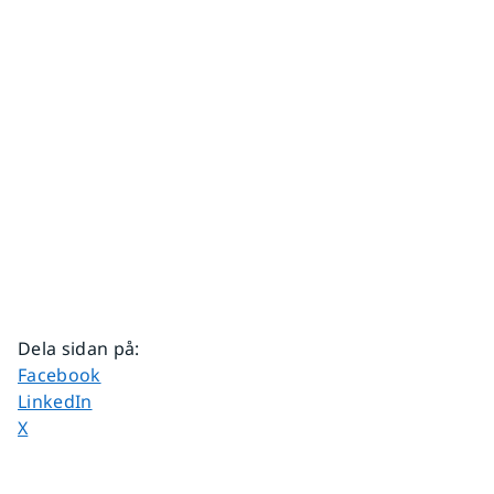
Dela sidan på
:
Dela sidan på
Facebook
Dela sidan på
LinkedIn
Dela sidan på
X