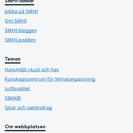
SMHI-länkar
Jobba på SMHI
Om SMHI
SMHI-bloggen
SMHI-podden
Teman
Havsmiljö i kust och hav
Kunskapscentrum för klimatanpassning
Luftkvalitet
SIMAIR
Sjöar och vattendrag
Om webbplatsen