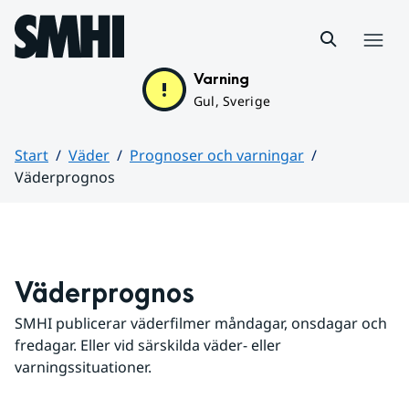
Hoppa till sidans innehåll
Meny
Varning
Gul, Sverige
Start
Väder
Prognoser och varningar
Väderprognos
Huvudinnehåll
Väderprognos
SMHI publicerar väderfilmer måndagar, onsdagar och 
fredagar. Eller vid särskilda väder- eller 
varningssituationer.