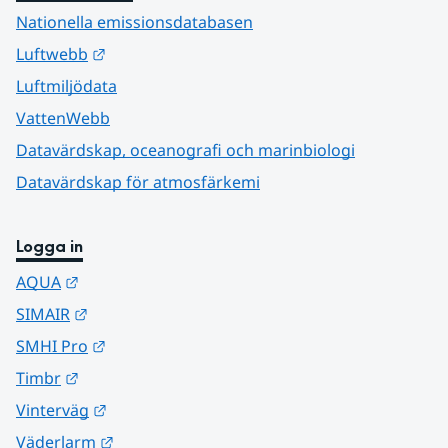
Nationella emissionsdatabasen
Länk till annan webbplats.
Luftwebb
Luftmiljödata
VattenWebb
Datavärdskap, oceanografi och marinbiologi
Datavärdskap för atmosfärkemi
Logga in
Länk till annan webbplats.
AQUA
Länk till annan webbplats.
SIMAIR
Länk till annan webbplats.
SMHI Pro
Länk till annan webbplats.
Timbr
Länk till annan webbplats.
Vinterväg
Länk till annan webbplats.
Väderlarm