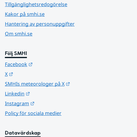
Tillgänglighetsredogörelse
Kakor på smhi.se
Hantering av personuppgifter
Om smhi.se
Följ SMHI
Länk till annan webbplats.
Facebook
Länk till annan webbplats.
X
Länk till annan webbplats.
SMHIs meteorologer på X
Länk till annan webbplats.
Linkedin
Länk till annan webbplats.
Instagram
Policy för sociala medier
Datavärdskap