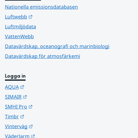
Nationella emissionsdatabasen
Länk till annan webbplats.
Luftwebb
Luftmiljödata
VattenWebb
Datavärdskap, oceanografi och marinbiologi
Datavärdskap för atmosfärkemi
Logga in
Länk till annan webbplats.
AQUA
Länk till annan webbplats.
SIMAIR
Länk till annan webbplats.
SMHI Pro
Länk till annan webbplats.
Timbr
Länk till annan webbplats.
Vinterväg
Länk till annan webbplats.
Väderlarm