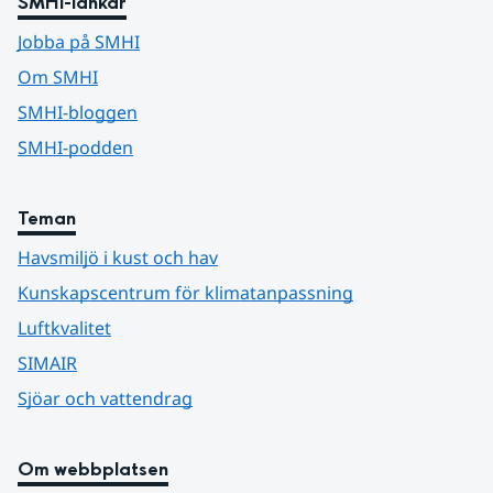
SMHI-länkar
Jobba på SMHI
Om SMHI
SMHI-bloggen
SMHI-podden
Teman
Havsmiljö i kust och hav
Kunskapscentrum för klimatanpassning
Luftkvalitet
SIMAIR
Sjöar och vattendrag
Om webbplatsen