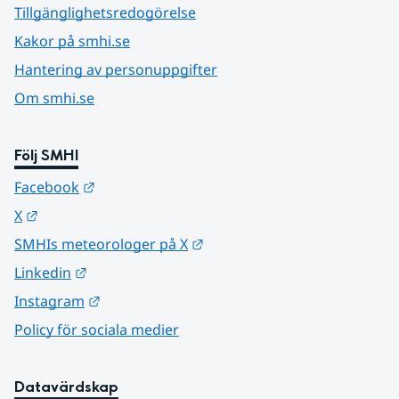
Tillgänglighetsredogörelse
Kakor på smhi.se
Hantering av personuppgifter
Om smhi.se
Följ SMHI
Länk till annan webbplats.
Facebook
Länk till annan webbplats.
X
Länk till annan webbplats.
SMHIs meteorologer på X
Länk till annan webbplats.
Linkedin
Länk till annan webbplats.
Instagram
Policy för sociala medier
Datavärdskap