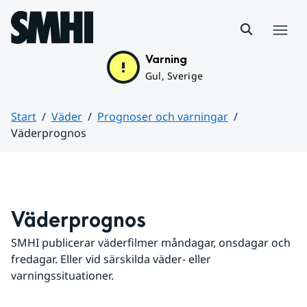
Hoppa till sidans innehåll
Meny
Varning
Gul, Sverige
Start
Väder
Prognoser och varningar
Väderprognos
Huvudinnehåll
Väderprognos
SMHI publicerar väderfilmer måndagar, onsdagar och 
fredagar. Eller vid särskilda väder- eller 
varningssituationer.