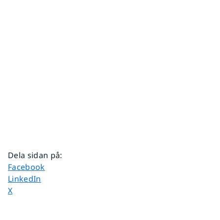
Dela sidan på
:
Dela sidan på
Facebook
Dela sidan på
LinkedIn
Dela sidan på
X