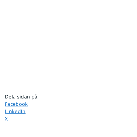
Dela sidan på
:
Dela sidan på
Facebook
Dela sidan på
LinkedIn
Dela sidan på
X