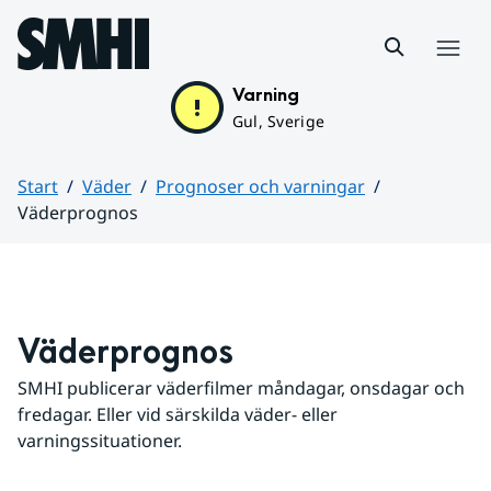
Hoppa till sidans innehåll
Meny
Varning
Gul, Sverige
Start
Väder
Prognoser och varningar
Väderprognos
Huvudinnehåll
Väderprognos
SMHI publicerar väderfilmer måndagar, onsdagar och 
fredagar. Eller vid särskilda väder- eller 
varningssituationer.