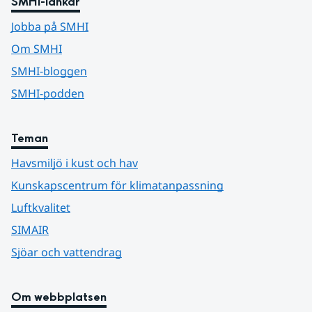
SMHI-länkar
Jobba på SMHI
Om SMHI
SMHI-bloggen
SMHI-podden
Teman
Havsmiljö i kust och hav
Kunskapscentrum för klimatanpassning
Luftkvalitet
SIMAIR
Sjöar och vattendrag
Om webbplatsen