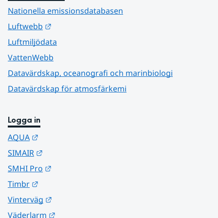
Nationella emissionsdatabasen
Länk till annan webbplats.
Luftwebb
Luftmiljödata
VattenWebb
Datavärdskap, oceanografi och marinbiologi
Datavärdskap för atmosfärkemi
Logga in
Länk till annan webbplats.
AQUA
Länk till annan webbplats.
SIMAIR
Länk till annan webbplats.
SMHI Pro
Länk till annan webbplats.
Timbr
Länk till annan webbplats.
Vinterväg
Länk till annan webbplats.
Väderlarm