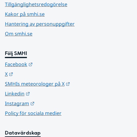
Tillgänglighetsredogörelse
Kakor på smhi.se
Hantering av personuppgifter
Om smhi.se
Följ SMHI
Länk till annan webbplats.
Facebook
Länk till annan webbplats.
X
Länk till annan webbplats.
SMHIs meteorologer på X
Länk till annan webbplats.
Linkedin
Länk till annan webbplats.
Instagram
Policy för sociala medier
Datavärdskap