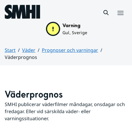
Hoppa till sidans innehåll
Meny
Varning
Gul, Sverige
Start
Väder
Prognoser och varningar
Väderprognos
Huvudinnehåll
Väderprognos
SMHI publicerar väderfilmer måndagar, onsdagar och 
fredagar. Eller vid särskilda väder- eller 
varningssituationer.