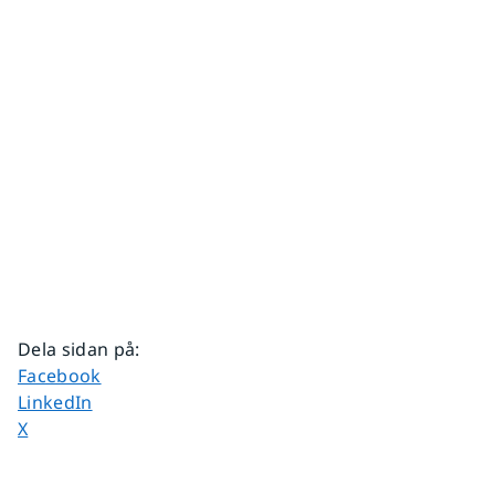
Dela sidan på
:
Dela sidan på
Facebook
Dela sidan på
LinkedIn
Dela sidan på
X