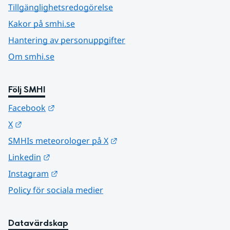
Tillgänglighetsredogörelse
Kakor på smhi.se
Hantering av personuppgifter
Om smhi.se
Följ SMHI
Länk till annan webbplats.
Facebook
Länk till annan webbplats.
X
Länk till annan webbplats.
SMHIs meteorologer på X
Länk till annan webbplats.
Linkedin
Länk till annan webbplats.
Instagram
Policy för sociala medier
Datavärdskap