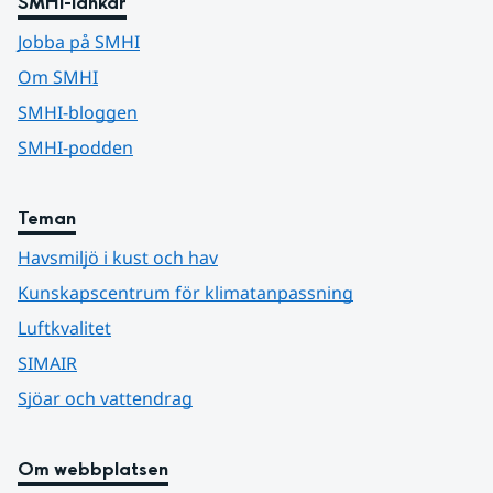
SMHI-länkar
Jobba på SMHI
Om SMHI
SMHI-bloggen
SMHI-podden
Teman
Havsmiljö i kust och hav
Kunskapscentrum för klimatanpassning
Luftkvalitet
SIMAIR
Sjöar och vattendrag
Om webbplatsen