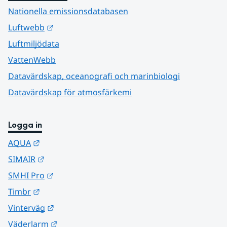
Nationella emissionsdatabasen
Länk till annan webbplats.
Luftwebb
Luftmiljödata
VattenWebb
Datavärdskap, oceanografi och marinbiologi
Datavärdskap för atmosfärkemi
Logga in
Länk till annan webbplats.
AQUA
Länk till annan webbplats.
SIMAIR
Länk till annan webbplats.
SMHI Pro
Länk till annan webbplats.
Timbr
Länk till annan webbplats.
Vinterväg
Länk till annan webbplats.
Väderlarm