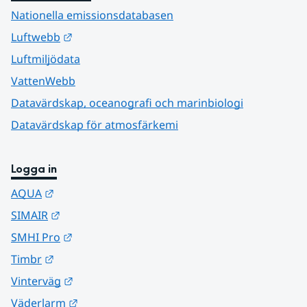
Nationella emissionsdatabasen
Länk till annan webbplats.
Luftwebb
Luftmiljödata
VattenWebb
Datavärdskap, oceanografi och marinbiologi
Datavärdskap för atmosfärkemi
Logga in
Länk till annan webbplats.
AQUA
Länk till annan webbplats.
SIMAIR
Länk till annan webbplats.
SMHI Pro
Länk till annan webbplats.
Timbr
Länk till annan webbplats.
Vinterväg
Länk till annan webbplats.
Väderlarm