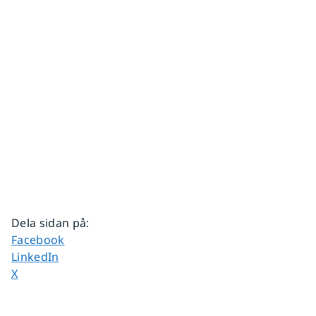
Dela sidan på
:
Dela sidan på
Facebook
Dela sidan på
LinkedIn
Dela sidan på
X