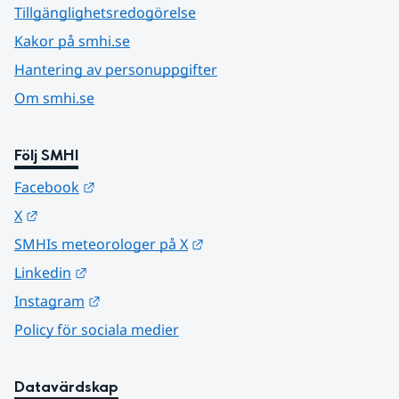
Tillgänglighetsredogörelse
Kakor på smhi.se
Hantering av personuppgifter
Om smhi.se
Följ SMHI
Länk till annan webbplats.
Facebook
Länk till annan webbplats.
X
Länk till annan webbplats.
SMHIs meteorologer på X
Länk till annan webbplats.
Linkedin
Länk till annan webbplats.
Instagram
Policy för sociala medier
Datavärdskap