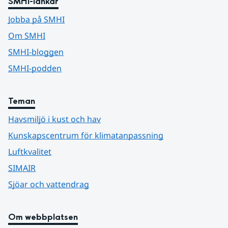
SMHI-länkar
Jobba på SMHI
Om SMHI
SMHI-bloggen
SMHI-podden
Teman
Havsmiljö i kust och hav
Kunskapscentrum för klimatanpassning
Luftkvalitet
SIMAIR
Sjöar och vattendrag
Om webbplatsen