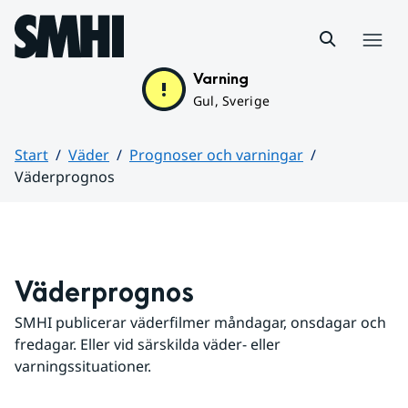
Hoppa till sidans innehåll
Meny
Varning
Gul, Sverige
Start
Väder
Prognoser och varningar
Väderprognos
Huvudinnehåll
Väderprognos
SMHI publicerar väderfilmer måndagar, onsdagar och 
fredagar. Eller vid särskilda väder- eller 
varningssituationer.