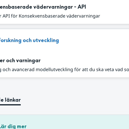
ensbaserade vädervarningar - API
r API för Konsekvensbaserade vädervarningar
Forskning och utveckling
er och varningar
 och avancerad modellutveckling för att du ska veta vad s
e länkar
Lär dig mer