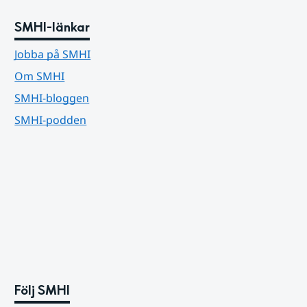
SMHI-länkar
Jobba på SMHI
Om SMHI
SMHI-bloggen
SMHI-podden
Följ SMHI