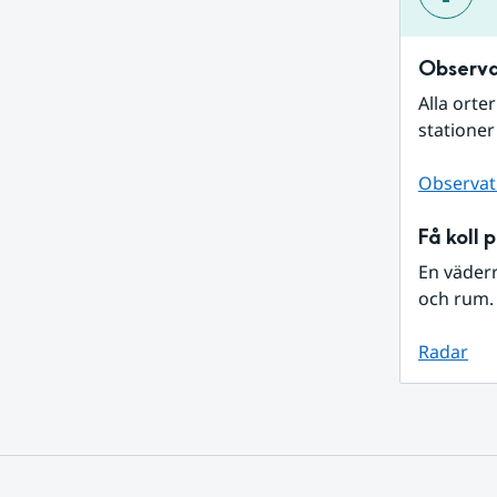
Observa
Alla orte
stationer
Observat
Få koll 
En väder
och rum. 
Radar