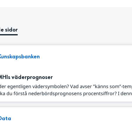
e sidor
Kunskapsbanken
MHIs väderprognoser
der egentligen vädersymbolen? Vad avser ”känns som”-tem
ka du förstå nederbördsprognosens procentsiffror? I denna
Data