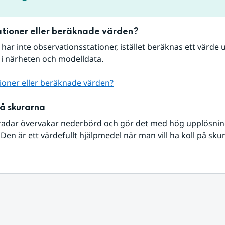
tioner eller beräknade värden?
r har inte observationsstationer, istället beräknas ett värde u
 i närheten och modelldata.
ioner eller beräknade värden?
på skurarna
radar övervakar nederbörd och gör det med hög upplösning 
Den är ett värdefullt hjälpmedel när man vill ha koll på sku