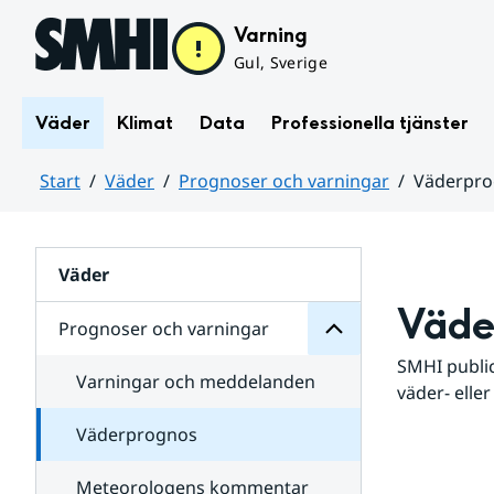
Hoppa till sidans innehåll
Varning
Gul, Sverige
Väder
Klimat
Data
Professionella tjänster
Start
Väder
Prognoser och varningar
Väderpr
varningar
och
Huvudinnehåll
Prognoser
för
Undersidor
Väder
Väde
Prognoser och varningar
SMHI public
Varningar och meddelanden
väder- eller
Väderprognos
Meteorologens kommentar