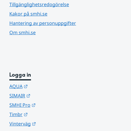
Tillgänglighetsredogörelse
Kakor på smhi.se
Hantering av personuppgifter
Om smhi.se
Logga in
Länk till annan webbplats.
AQUA
Länk till annan webbplats.
SIMAIR
Länk till annan webbplats.
SMHI Pro
Länk till annan webbplats.
Timbr
Länk till annan webbplats.
Vinterväg