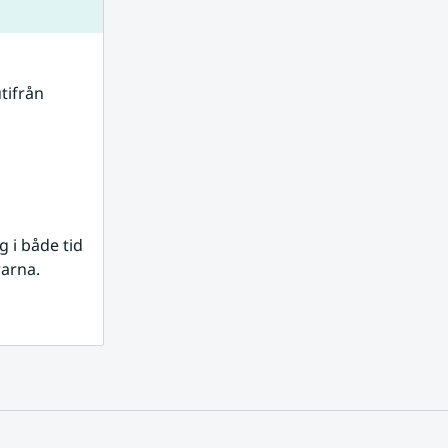
tifrån 
i både tid 
rarna.