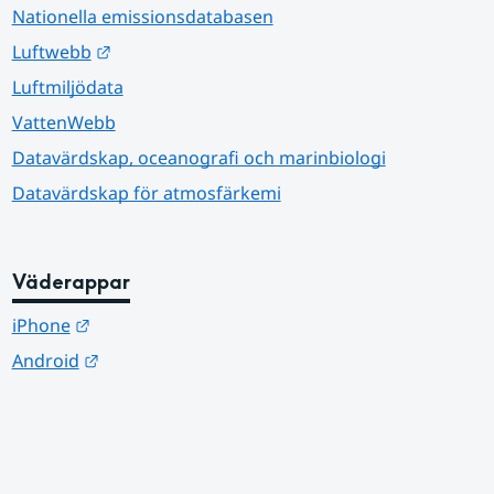
Nationella emissionsdatabasen
Länk till annan webbplats.
Luftwebb
Luftmiljödata
VattenWebb
Datavärdskap, oceanografi och marinbiologi
Datavärdskap för atmosfärkemi
Väderappar
Länk till annan webbplats.
iPhone
Länk till annan webbplats.
Android