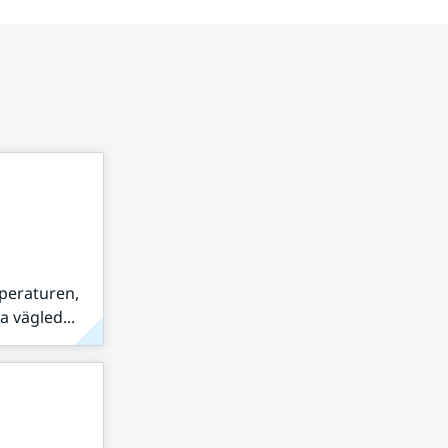
peraturen,
 vägled...