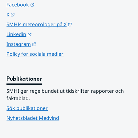
Länk till annan webbplats.
Facebook
Länk till annan webbplats.
X
Länk till annan webbplats.
SMHIs meteorologer på X
Länk till annan webbplats.
Linkedin
Länk till annan webbplats.
Instagram
Policy för sociala medier
Publikationer
SMHI ger regelbundet ut tidskrifter, rapporter och 
faktablad.
Sök publikationer
Nyhetsbladet Medvind