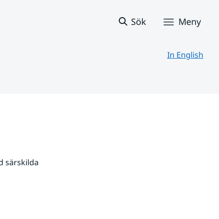
Sök
Meny
In English
 särskilda 