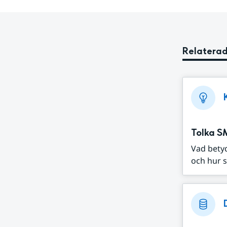
Relaterad
Tolka S
Vad bety
och hur s