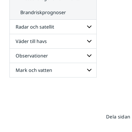
Brandriskprognoser
Radar och satellit
Väder till havs
Undersidor
för
Radar
Observationer
Undersidor
och
för
satellit
Väder
Mark och vatten
Undersidor
till
för
havs
Observationer
Undersidor
för
Mark
och
vatten
Dela sidan