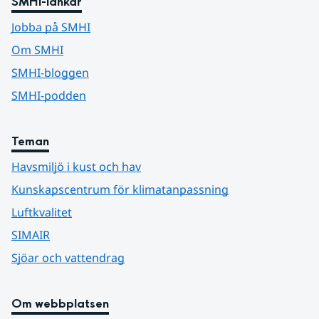
SMHI-länkar
Jobba på SMHI
Om SMHI
SMHI-bloggen
SMHI-podden
Teman
Havsmiljö i kust och hav
Kunskapscentrum för klimatanpassning
Luftkvalitet
SIMAIR
Sjöar och vattendrag
Om webbplatsen