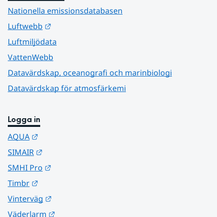
Nationella emissionsdatabasen
Länk till annan webbplats.
Luftwebb
Luftmiljödata
VattenWebb
Datavärdskap, oceanografi och marinbiologi
Datavärdskap för atmosfärkemi
Logga in
Länk till annan webbplats.
AQUA
Länk till annan webbplats.
SIMAIR
Länk till annan webbplats.
SMHI Pro
Länk till annan webbplats.
Timbr
Länk till annan webbplats.
Vinterväg
Länk till annan webbplats.
Väderlarm