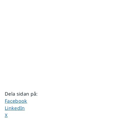
Dela sidan på
:
Dela sidan på
Facebook
Dela sidan på
LinkedIn
Dela sidan på
X