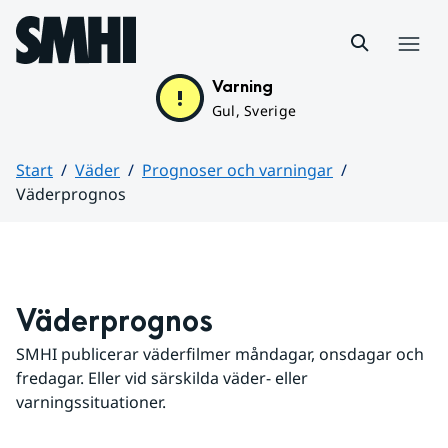
Hoppa till sidans innehåll
Meny
Varning
Gul, Sverige
Start
Väder
Prognoser och varningar
Väderprognos
Huvudinnehåll
Väderprognos
SMHI publicerar väderfilmer måndagar, onsdagar och 
fredagar. Eller vid särskilda väder- eller 
varningssituationer.