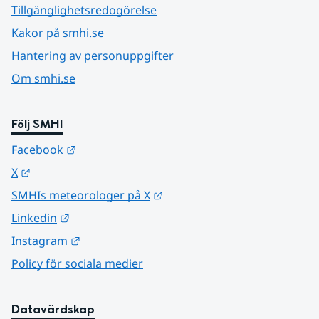
Tillgänglighetsredogörelse
Kakor på smhi.se
Hantering av personuppgifter
Om smhi.se
Följ SMHI
Länk till annan webbplats.
Facebook
Länk till annan webbplats.
X
Länk till annan webbplats.
SMHIs meteorologer på X
Länk till annan webbplats.
Linkedin
Länk till annan webbplats.
Instagram
Policy för sociala medier
Datavärdskap