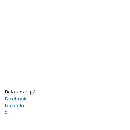
Dela sidan på
:
Dela sidan på
Facebook
Dela sidan på
LinkedIn
Dela sidan på
X