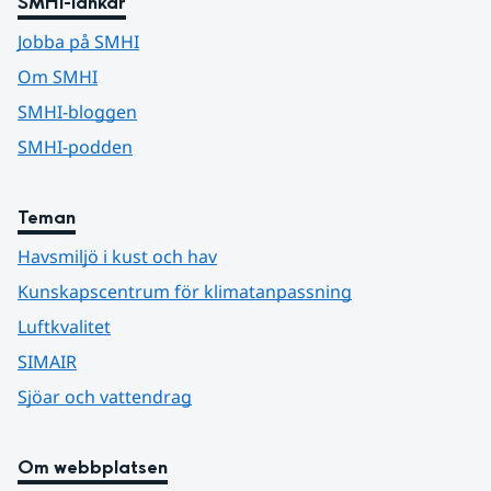
SMHI-länkar
Jobba på SMHI
Om SMHI
SMHI-bloggen
SMHI-podden
Teman
Havsmiljö i kust och hav
Kunskapscentrum för klimatanpassning
Luftkvalitet
SIMAIR
Sjöar och vattendrag
Om webbplatsen