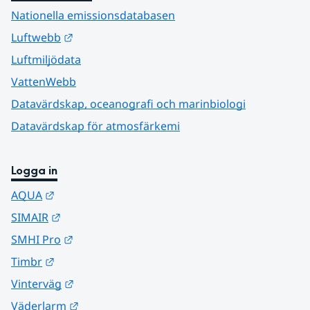
Nationella emissionsdatabasen
Länk till annan webbplats.
Luftwebb
Luftmiljödata
VattenWebb
Datavärdskap, oceanografi och marinbiologi
Datavärdskap för atmosfärkemi
Logga in
Länk till annan webbplats.
AQUA
Länk till annan webbplats.
SIMAIR
Länk till annan webbplats.
SMHI Pro
Länk till annan webbplats.
Timbr
Länk till annan webbplats.
Vinterväg
Länk till annan webbplats.
Väderlarm