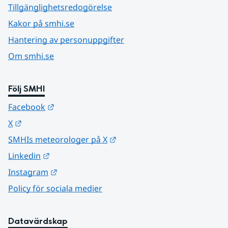
Tillgänglighetsredogörelse
Kakor på smhi.se
Hantering av personuppgifter
Om smhi.se
Följ SMHI
Länk till annan webbplats.
Facebook
Länk till annan webbplats.
X
Länk till annan webbplats.
SMHIs meteorologer på X
Länk till annan webbplats.
Linkedin
Länk till annan webbplats.
Instagram
Policy för sociala medier
Datavärdskap