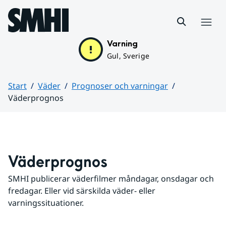
Hoppa till sidans innehåll
Meny
Varning
Gul, Sverige
Start
Väder
Prognoser och varningar
Väderprognos
Huvudinnehåll
Väderprognos
SMHI publicerar väderfilmer måndagar, onsdagar och 
fredagar. Eller vid särskilda väder- eller 
varningssituationer.