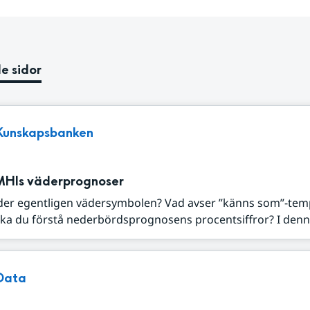
e sidor
Kunskapsbanken
MHIs väderprognoser
der egentligen vädersymbolen? Vad avser ”känns som”-tem
ka du förstå nederbördsprognosens procentsiffror? I denna
Data