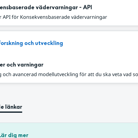
ensbaserade vädervarningar - API
r API för Konsekvensbaserade vädervarningar
Forskning och utveckling
er och varningar
 och avancerad modellutveckling för att du ska veta vad s
e länkar
Lär dig mer