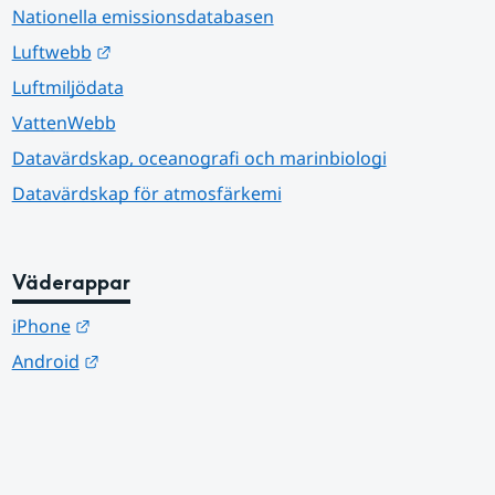
Nationella emissionsdatabasen
Länk till annan webbplats.
Luftwebb
Luftmiljödata
VattenWebb
Datavärdskap, oceanografi och marinbiologi
Datavärdskap för atmosfärkemi
Väderappar
Länk till annan webbplats.
iPhone
Länk till annan webbplats.
Android