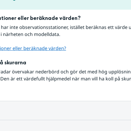
tioner eller beräknade värden?
r har inte observationsstationer, istället beräknas ett värde u
 i närheten och modelldata.
ioner eller beräknade värden?
på skurarna
radar övervakar nederbörd och gör det med hög upplösning 
Den är ett värdefullt hjälpmedel när man vill ha koll på sku