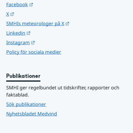
Länk till annan webbplats.
Facebook
Länk till annan webbplats.
X
Länk till annan webbplats.
SMHIs meteorologer på X
Länk till annan webbplats.
Linkedin
Länk till annan webbplats.
Instagram
Policy för sociala medier
Publikationer
SMHI ger regelbundet ut tidskrifter, rapporter och 
faktablad.
Sök publikationer
Nyhetsbladet Medvind