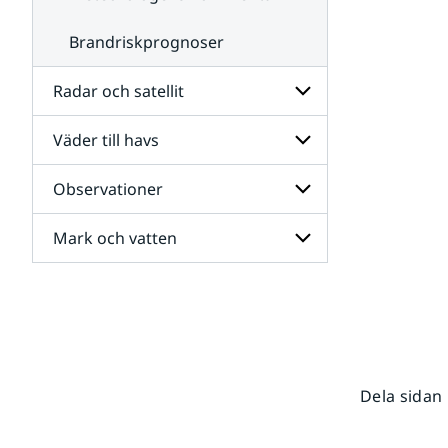
Brandriskprognoser
Radar och satellit
Väder till havs
Undersidor
för
Radar
Observationer
Undersidor
och
för
satellit
Väder
Mark och vatten
Undersidor
till
för
havs
Observationer
Undersidor
för
Mark
och
vatten
Dela sidan