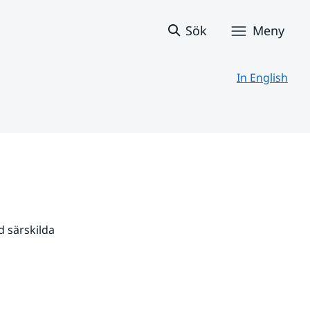
Sök
Meny
In English
 särskilda 