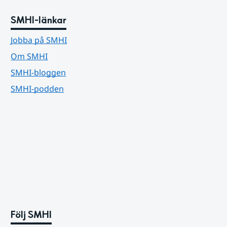
SMHI-länkar
Jobba på SMHI
Om SMHI
SMHI-bloggen
SMHI-podden
Följ SMHI