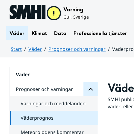
Hoppa till sidans innehåll
Varning
Gul, Sverige
Väder
Klimat
Data
Professionella tjänster
Start
Väder
Prognoser och varningar
Väderpr
varningar
och
Huvudinnehåll
Prognoser
för
Undersidor
Väder
Väde
Prognoser och varningar
SMHI public
Varningar och meddelanden
väder- eller
Väderprognos
Meteorologens kommentar