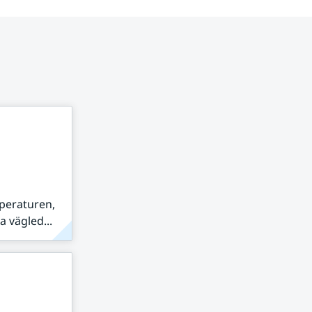
peraturen,
 vägled...