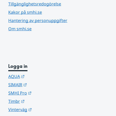
Tillgänglighetsredogörelse
Kakor på smhi.se
Hantering av personuppgifter
Om smhi.se
Logga in
Länk till annan webbplats.
AQUA
Länk till annan webbplats.
SIMAIR
Länk till annan webbplats.
SMHI Pro
Länk till annan webbplats.
Timbr
Länk till annan webbplats.
Vinterväg