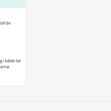
tifrån 
i både tid 
rarna.