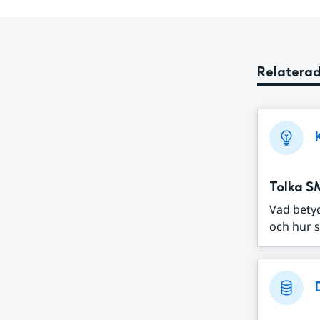
Relaterad
Tolka S
Vad bety
och hur s