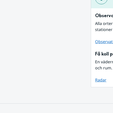
Observa
Alla orte
stationer
Observat
Få koll 
En väder
och rum. 
Radar