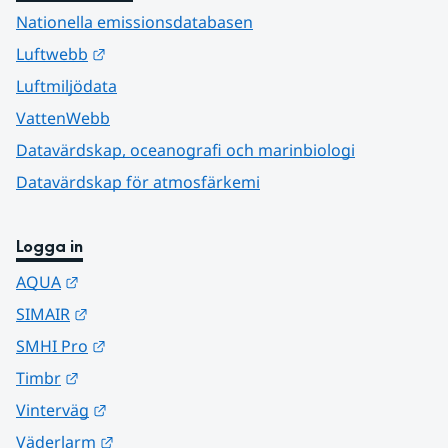
Nationella emissionsdatabasen
Länk till annan webbplats.
Luftwebb
Luftmiljödata
VattenWebb
Datavärdskap, oceanografi och marinbiologi
Datavärdskap för atmosfärkemi
Logga in
Länk till annan webbplats.
AQUA
Länk till annan webbplats.
SIMAIR
Länk till annan webbplats.
SMHI Pro
Länk till annan webbplats.
Timbr
Länk till annan webbplats.
Vinterväg
Länk till annan webbplats.
Väderlarm