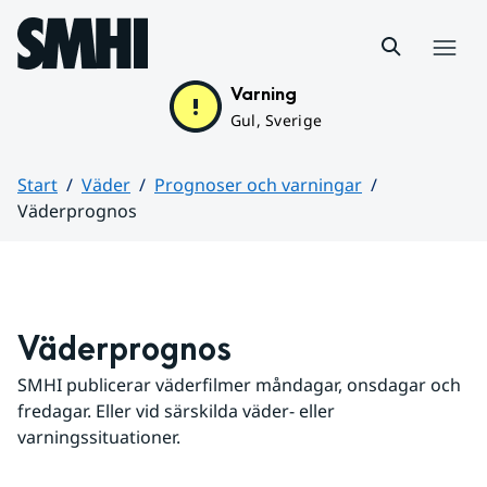
Hoppa till sidans innehåll
Meny
Varning
Gul, Sverige
Start
Väder
Prognoser och varningar
Väderprognos
Huvudinnehåll
Väderprognos
SMHI publicerar väderfilmer måndagar, onsdagar och 
fredagar. Eller vid särskilda väder- eller 
varningssituationer.