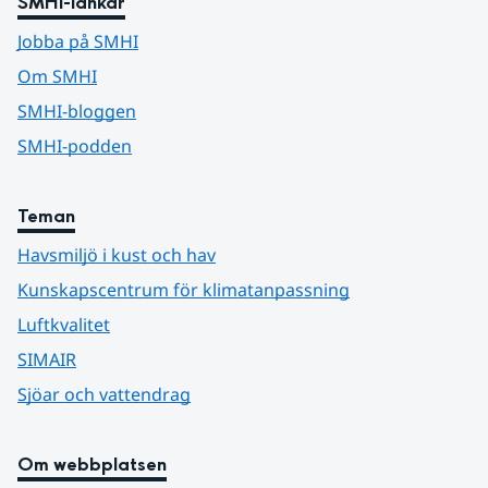
SMHI-länkar
Jobba på SMHI
Om SMHI
SMHI-bloggen
SMHI-podden
Teman
Havsmiljö i kust och hav
Kunskapscentrum för klimatanpassning
Luftkvalitet
SIMAIR
Sjöar och vattendrag
Om webbplatsen