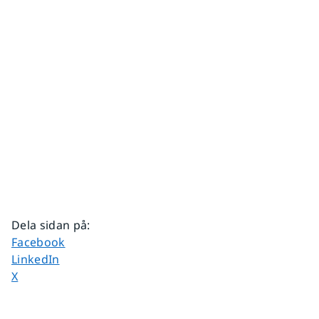
Dela sidan på
:
Dela sidan på
Facebook
Dela sidan på
LinkedIn
Dela sidan på
X