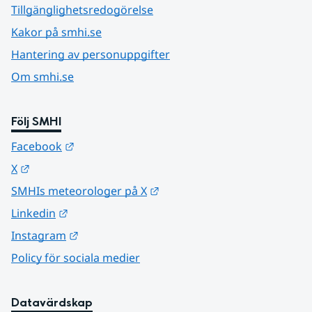
Tillgänglighetsredogörelse
Kakor på smhi.se
Hantering av personuppgifter
Om smhi.se
Följ SMHI
Länk till annan webbplats.
Facebook
Länk till annan webbplats.
X
Länk till annan webbplats.
SMHIs meteorologer på X
Länk till annan webbplats.
Linkedin
Länk till annan webbplats.
Instagram
Policy för sociala medier
Datavärdskap