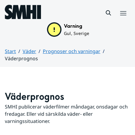
Hoppa till sidans innehåll
Meny
Varning
Gul, Sverige
Start
Väder
Prognoser och varningar
Väderprognos
Huvudinnehåll
Väderprognos
SMHI publicerar väderfilmer måndagar, onsdagar och 
fredagar. Eller vid särskilda väder- eller 
varningssituationer.