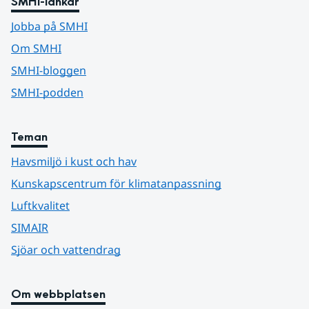
SMHI-länkar
Jobba på SMHI
Om SMHI
SMHI-bloggen
SMHI-podden
Teman
Havsmiljö i kust och hav
Kunskapscentrum för klimatanpassning
Luftkvalitet
SIMAIR
Sjöar och vattendrag
Om webbplatsen