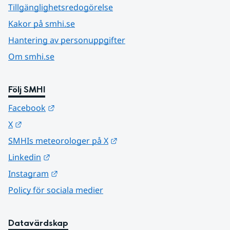
Tillgänglighetsredogörelse
Kakor på smhi.se
Hantering av personuppgifter
Om smhi.se
Följ SMHI
Länk till annan webbplats.
Facebook
Länk till annan webbplats.
X
Länk till annan webbplats.
SMHIs meteorologer på X
Länk till annan webbplats.
Linkedin
Länk till annan webbplats.
Instagram
Policy för sociala medier
Datavärdskap