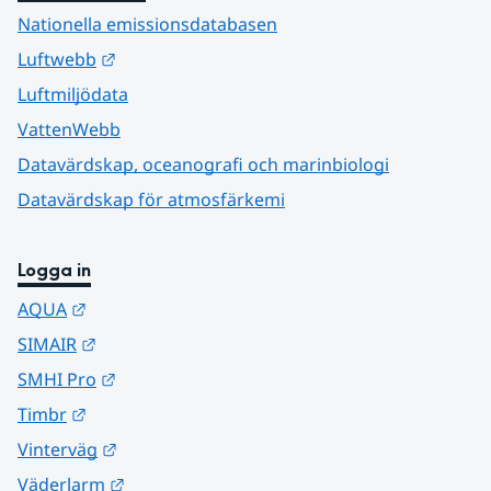
Nationella emissionsdatabasen
Länk till annan webbplats.
Luftwebb
Luftmiljödata
VattenWebb
Datavärdskap, oceanografi och marinbiologi
Datavärdskap för atmosfärkemi
Logga in
Länk till annan webbplats.
AQUA
Länk till annan webbplats.
SIMAIR
Länk till annan webbplats.
SMHI Pro
Länk till annan webbplats.
Timbr
Länk till annan webbplats.
Vinterväg
Länk till annan webbplats.
Väderlarm