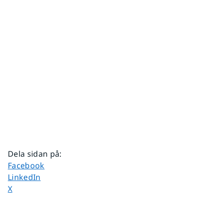
Dela sidan på
:
Dela sidan på
Facebook
Dela sidan på
LinkedIn
Dela sidan på
X