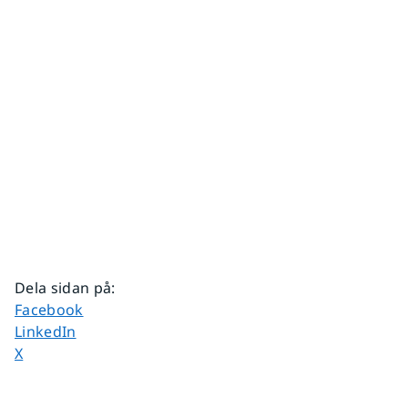
Dela sidan på
:
Dela sidan på
Facebook
Dela sidan på
LinkedIn
Dela sidan på
X