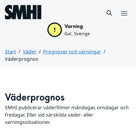
Hoppa till sidans innehåll
Meny
Varning
Gul, Sverige
Start
Väder
Prognoser och varningar
Väderprognos
Huvudinnehåll
Väderprognos
SMHI publicerar väderfilmer måndagar, onsdagar och 
fredagar. Eller vid särskilda väder- eller 
varningssituationer.