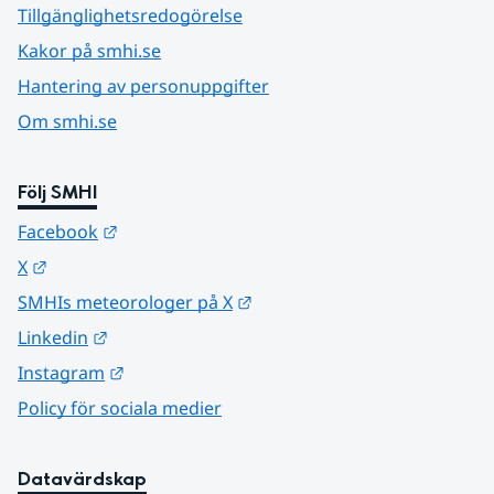
Tillgänglighetsredogörelse
Kakor på smhi.se
Hantering av personuppgifter
Om smhi.se
Följ SMHI
Länk till annan webbplats.
Facebook
Länk till annan webbplats.
X
Länk till annan webbplats.
SMHIs meteorologer på X
Länk till annan webbplats.
Linkedin
Länk till annan webbplats.
Instagram
Policy för sociala medier
Datavärdskap