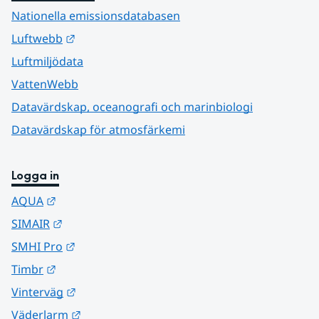
Nationella emissionsdatabasen
Länk till annan webbplats.
Luftwebb
Luftmiljödata
VattenWebb
Datavärdskap, oceanografi och marinbiologi
Datavärdskap för atmosfärkemi
Logga in
Länk till annan webbplats.
AQUA
Länk till annan webbplats.
SIMAIR
Länk till annan webbplats.
SMHI Pro
Länk till annan webbplats.
Timbr
Länk till annan webbplats.
Vinterväg
Länk till annan webbplats.
Väderlarm