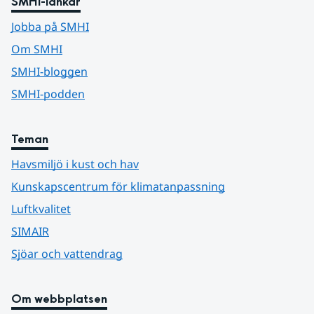
SMHI-länkar
Jobba på SMHI
Om SMHI
SMHI-bloggen
SMHI-podden
Teman
Havsmiljö i kust och hav
Kunskapscentrum för klimatanpassning
Luftkvalitet
SIMAIR
Sjöar och vattendrag
Om webbplatsen