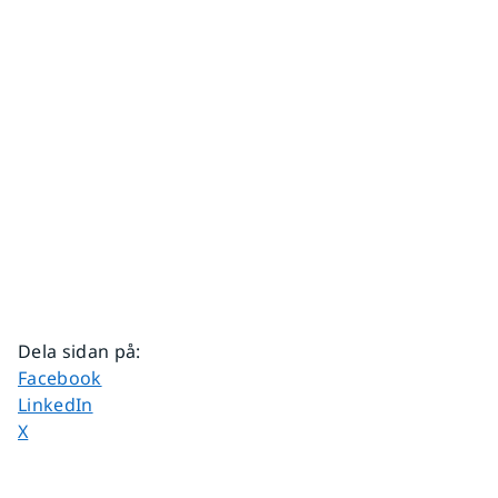
Dela sidan på
:
Dela sidan på
Facebook
Dela sidan på
LinkedIn
Dela sidan på
X