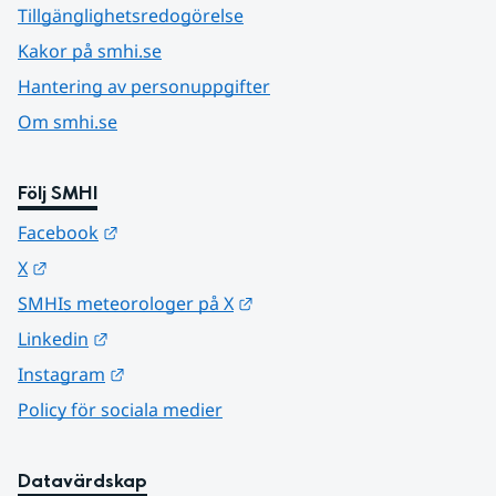
Tillgänglighetsredogörelse
Kakor på smhi.se
Hantering av personuppgifter
Om smhi.se
Följ SMHI
Länk till annan webbplats.
Facebook
Länk till annan webbplats.
X
Länk till annan webbplats.
SMHIs meteorologer på X
Länk till annan webbplats.
Linkedin
Länk till annan webbplats.
Instagram
Policy för sociala medier
Datavärdskap