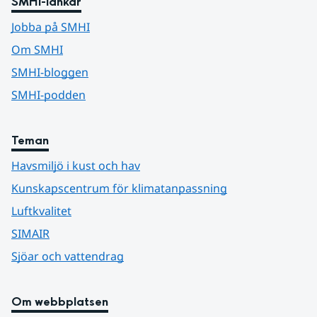
SMHI-länkar
Jobba på SMHI
Om SMHI
SMHI-bloggen
SMHI-podden
Teman
Havsmiljö i kust och hav
Kunskapscentrum för klimatanpassning
Luftkvalitet
SIMAIR
Sjöar och vattendrag
Om webbplatsen