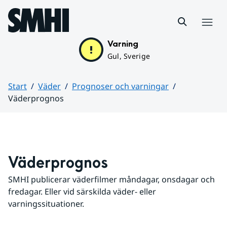
Hoppa till sidans innehåll
Meny
Varning
Gul, Sverige
Start
Väder
Prognoser och varningar
Väderprognos
Huvudinnehåll
Väderprognos
SMHI publicerar väderfilmer måndagar, onsdagar och 
fredagar. Eller vid särskilda väder- eller 
varningssituationer.