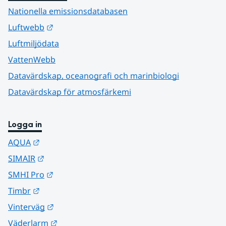
Nationella emissionsdatabasen
Länk till annan webbplats.
Luftwebb
Luftmiljödata
VattenWebb
Datavärdskap, oceanografi och marinbiologi
Datavärdskap för atmosfärkemi
Logga in
Länk till annan webbplats.
AQUA
Länk till annan webbplats.
SIMAIR
Länk till annan webbplats.
SMHI Pro
Länk till annan webbplats.
Timbr
Länk till annan webbplats.
Vinterväg
Länk till annan webbplats.
Väderlarm