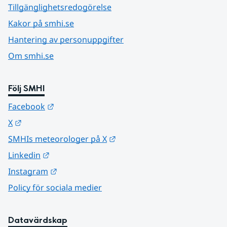
Tillgänglighetsredogörelse
Kakor på smhi.se
Hantering av personuppgifter
Om smhi.se
Följ SMHI
Länk till annan webbplats.
Facebook
Länk till annan webbplats.
X
Länk till annan webbplats.
SMHIs meteorologer på X
Länk till annan webbplats.
Linkedin
Länk till annan webbplats.
Instagram
Policy för sociala medier
Datavärdskap