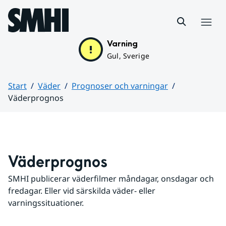
Hoppa till sidans innehåll
Meny
Varning
Gul, Sverige
Start
Väder
Prognoser och varningar
Väderprognos
Huvudinnehåll
Väderprognos
SMHI publicerar väderfilmer måndagar, onsdagar och 
fredagar. Eller vid särskilda väder- eller 
varningssituationer.