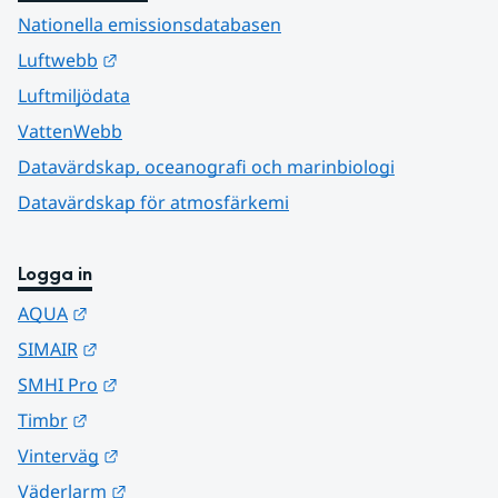
Nationella emissionsdatabasen
Länk till annan webbplats.
Luftwebb
Luftmiljödata
VattenWebb
Datavärdskap, oceanografi och marinbiologi
Datavärdskap för atmosfärkemi
Logga in
Länk till annan webbplats.
AQUA
Länk till annan webbplats.
SIMAIR
Länk till annan webbplats.
SMHI Pro
Länk till annan webbplats.
Timbr
Länk till annan webbplats.
Vinterväg
Länk till annan webbplats.
Väderlarm