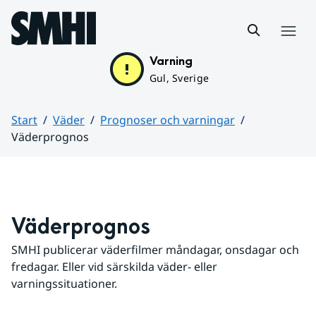
Hoppa till sidans innehåll
Meny
Varning
Gul, Sverige
Start
Väder
Prognoser och varningar
Väderprognos
Huvudinnehåll
Väderprognos
SMHI publicerar väderfilmer måndagar, onsdagar och 
fredagar. Eller vid särskilda väder- eller 
varningssituationer.