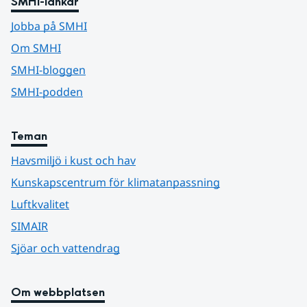
SMHI-länkar
Jobba på SMHI
Om SMHI
SMHI-bloggen
SMHI-podden
Teman
Havsmiljö i kust och hav
Kunskapscentrum för klimatanpassning
Luftkvalitet
SIMAIR
Sjöar och vattendrag
Om webbplatsen