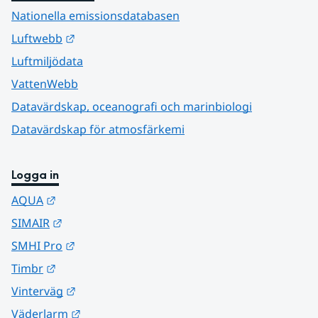
Nationella emissionsdatabasen
Länk till annan webbplats.
Luftwebb
Luftmiljödata
VattenWebb
Datavärdskap, oceanografi och marinbiologi
Datavärdskap för atmosfärkemi
Logga in
Länk till annan webbplats.
AQUA
Länk till annan webbplats.
SIMAIR
Länk till annan webbplats.
SMHI Pro
Länk till annan webbplats.
Timbr
Länk till annan webbplats.
Vinterväg
Länk till annan webbplats.
Väderlarm