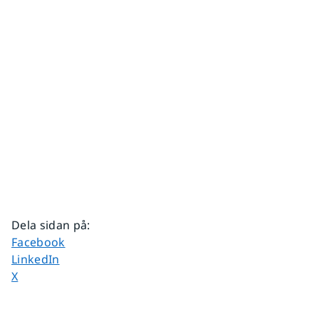
Dela sidan på
:
Dela sidan på
Facebook
Dela sidan på
LinkedIn
Dela sidan på
X