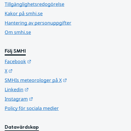
Tillgänglighetsredogörelse
Kakor på smhi.se
Hantering av personuppgifter
Om smhi.se
Följ SMHI
Länk till annan webbplats.
Facebook
Länk till annan webbplats.
X
Länk till annan webbplats.
SMHIs meteorologer på X
Länk till annan webbplats.
Linkedin
Länk till annan webbplats.
Instagram
Policy för sociala medier
Datavärdskap