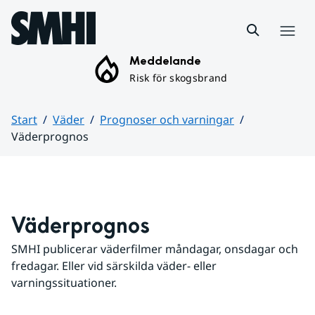
Hoppa till sidans innehåll
Meny
Meddelande
Risk för skogsbrand
Start
Väder
Prognoser och varningar
Väderprognos
Huvudinnehåll
Väderprognos
SMHI publicerar väderfilmer måndagar, onsdagar och 
fredagar. Eller vid särskilda väder- eller 
varningssituationer.