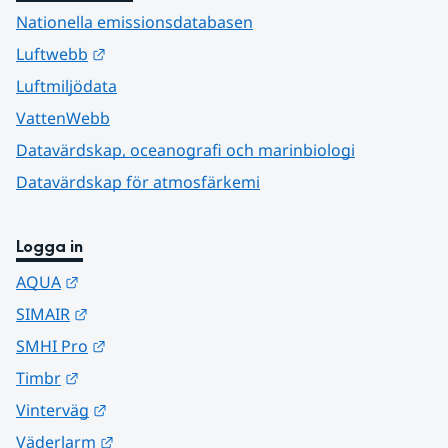
Nationella emissionsdatabasen
Länk till annan webbplats.
Luftwebb
Luftmiljödata
VattenWebb
Datavärdskap, oceanografi och marinbiologi
Datavärdskap för atmosfärkemi
Logga in
Länk till annan webbplats.
AQUA
Länk till annan webbplats.
SIMAIR
Länk till annan webbplats.
SMHI Pro
Länk till annan webbplats.
Timbr
Länk till annan webbplats.
Vinterväg
Länk till annan webbplats.
Väderlarm