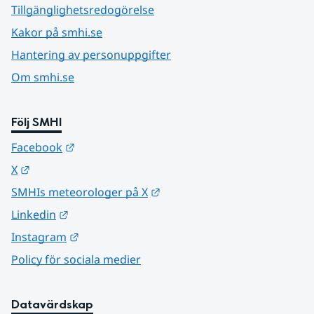
Tillgänglighetsredogörelse
Kakor på smhi.se
Hantering av personuppgifter
Om smhi.se
Följ SMHI
Länk till annan webbplats.
Facebook
Länk till annan webbplats.
X
Länk till annan webbplats.
SMHIs meteorologer på X
Länk till annan webbplats.
Linkedin
Länk till annan webbplats.
Instagram
Policy för sociala medier
Datavärdskap