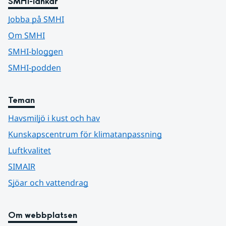
SMHI-länkar
Jobba på SMHI
Om SMHI
SMHI-bloggen
SMHI-podden
Teman
Havsmiljö i kust och hav
Kunskapscentrum för klimatanpassning
Luftkvalitet
SIMAIR
Sjöar och vattendrag
Om webbplatsen