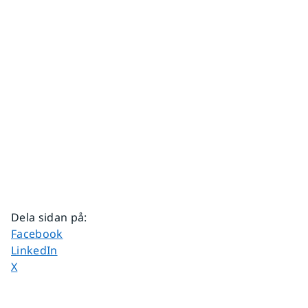
Dela sidan på
:
Dela sidan på
Facebook
Dela sidan på
LinkedIn
Dela sidan på
X