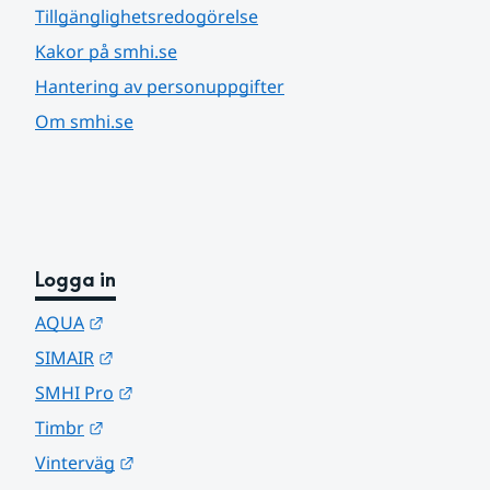
Tillgänglighetsredogörelse
Kakor på smhi.se
Hantering av personuppgifter
Om smhi.se
Logga in
Länk till annan webbplats.
AQUA
Länk till annan webbplats.
SIMAIR
Länk till annan webbplats.
SMHI Pro
Länk till annan webbplats.
Timbr
Länk till annan webbplats.
Vinterväg