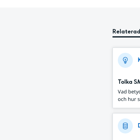
Relaterad
Tolka S
Vad bety
och hur s