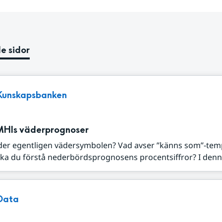
e sidor
Kunskapsbanken
MHIs väderprognoser
der egentligen vädersymbolen? Vad avser ”känns som”-tem
ka du förstå nederbördsprognosens procentsiffror? I denna
Data