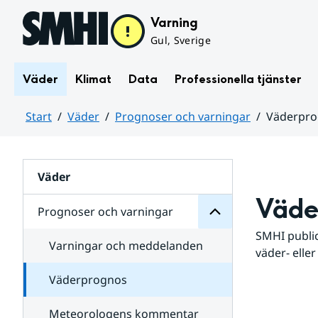
Hoppa till sidans innehåll
Varning
Gul, Sverige
Väder
Klimat
Data
Professionella tjänster
Start
Väder
Prognoser och varningar
Väderpr
varningar
och
Huvudinnehåll
Prognoser
för
Undersidor
Väder
Väde
Prognoser och varningar
SMHI public
Varningar och meddelanden
väder- eller
Väderprognos
Meteorologens kommentar