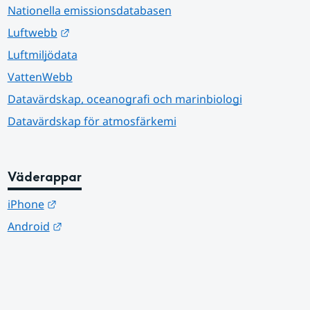
Nationella emissionsdatabasen
Länk till annan webbplats.
Luftwebb
Luftmiljödata
VattenWebb
Datavärdskap, oceanografi och marinbiologi
Datavärdskap för atmosfärkemi
Väderappar
Länk till annan webbplats.
iPhone
Länk till annan webbplats.
Android