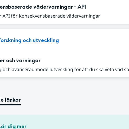
ensbaserade vädervarningar - API
r API för Konsekvensbaserade vädervarningar
Forskning och utveckling
er och varningar
 och avancerad modellutveckling för att du ska veta vad s
e länkar
Lär dig mer