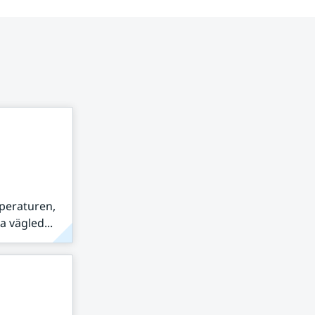
peraturen,
 vägled...