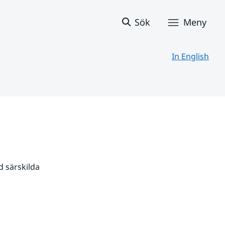
Sök
Meny
In English
 särskilda 