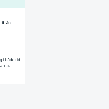
tifrån 
i både tid 
rarna.