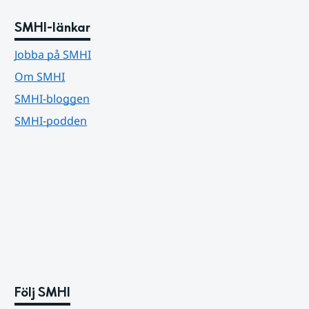
SMHI-länkar
Jobba på SMHI
Om SMHI
SMHI-bloggen
SMHI-podden
Följ SMHI