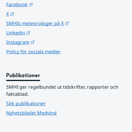
Länk till annan webbplats.
Facebook
Länk till annan webbplats.
X
Länk till annan webbplats.
SMHIs meteorologer på X
Länk till annan webbplats.
Linkedin
Länk till annan webbplats.
Instagram
Policy för sociala medier
Publikationer
SMHI ger regelbundet ut tidskrifter, rapporter och 
faktablad.
Sök publikationer
Nyhetsbladet Medvind