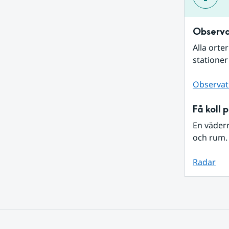
Observa
Alla orte
stationer
Observat
Få koll 
En väder
och rum. 
Radar