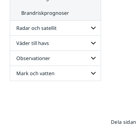
Brandriskprognoser
Radar och satellit
Väder till havs
Undersidor
för
Radar
Observationer
Undersidor
och
för
satellit
Väder
Mark och vatten
Undersidor
till
för
havs
Observationer
Undersidor
för
Mark
och
vatten
Dela sidan