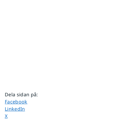
Dela sidan på
:
Dela sidan på
Facebook
Dela sidan på
LinkedIn
Dela sidan på
X