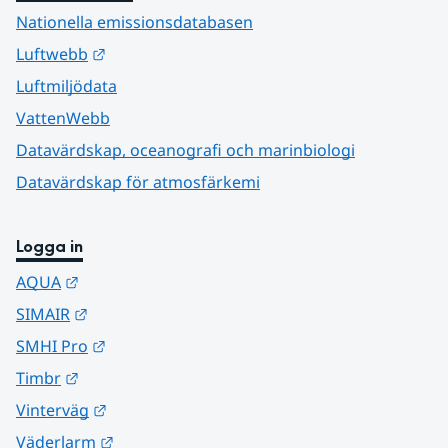
Nationella emissionsdatabasen
Länk till annan webbplats.
Luftwebb
Luftmiljödata
VattenWebb
Datavärdskap, oceanografi och marinbiologi
Datavärdskap för atmosfärkemi
Logga in
Länk till annan webbplats.
AQUA
Länk till annan webbplats.
SIMAIR
Länk till annan webbplats.
SMHI Pro
Länk till annan webbplats.
Timbr
Länk till annan webbplats.
Vinterväg
Länk till annan webbplats.
Väderlarm