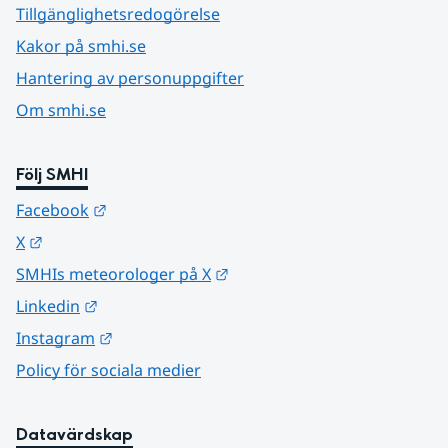
Tillgänglighetsredogörelse
Kakor på smhi.se
Hantering av personuppgifter
Om smhi.se
Följ SMHI
Länk till annan webbplats.
Facebook
Länk till annan webbplats.
X
Länk till annan webbplats.
SMHIs meteorologer på X
Länk till annan webbplats.
Linkedin
Länk till annan webbplats.
Instagram
Policy för sociala medier
Datavärdskap