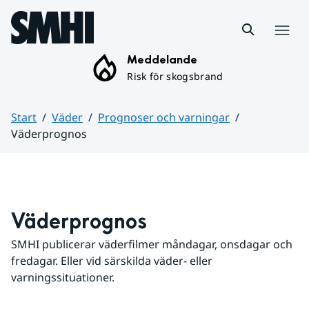
Hoppa till sidans innehåll
Meny
Meddelande
Risk för skogsbrand
Start
Väder
Prognoser och varningar
Väderprognos
Huvudinnehåll
Väderprognos
SMHI publicerar väderfilmer måndagar, onsdagar och 
fredagar. Eller vid särskilda väder- eller 
varningssituationer.