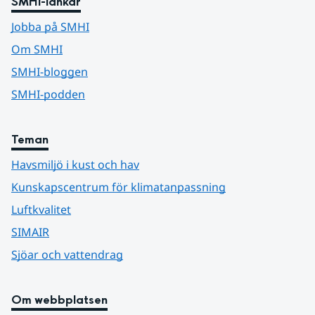
SMHI-länkar
Jobba på SMHI
Om SMHI
SMHI-bloggen
SMHI-podden
Teman
Havsmiljö i kust och hav
Kunskapscentrum för klimatanpassning
Luftkvalitet
SIMAIR
Sjöar och vattendrag
Om webbplatsen