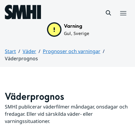
Hoppa till sidans innehåll
Meny
Varning
Gul, Sverige
Start
Väder
Prognoser och varningar
Väderprognos
Huvudinnehåll
Väderprognos
SMHI publicerar väderfilmer måndagar, onsdagar och 
fredagar. Eller vid särskilda väder- eller 
varningssituationer.