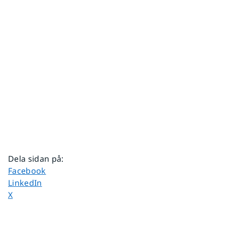
Dela sidan på
:
Dela sidan på
Facebook
Dela sidan på
LinkedIn
Dela sidan på
X