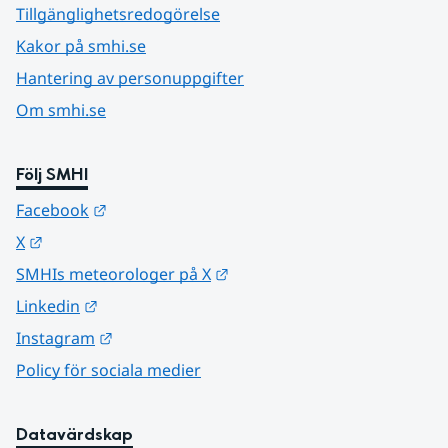
Tillgänglighetsredogörelse
Kakor på smhi.se
Hantering av personuppgifter
Om smhi.se
Följ SMHI
Länk till annan webbplats.
Facebook
Länk till annan webbplats.
X
Länk till annan webbplats.
SMHIs meteorologer på X
Länk till annan webbplats.
Linkedin
Länk till annan webbplats.
Instagram
Policy för sociala medier
Datavärdskap