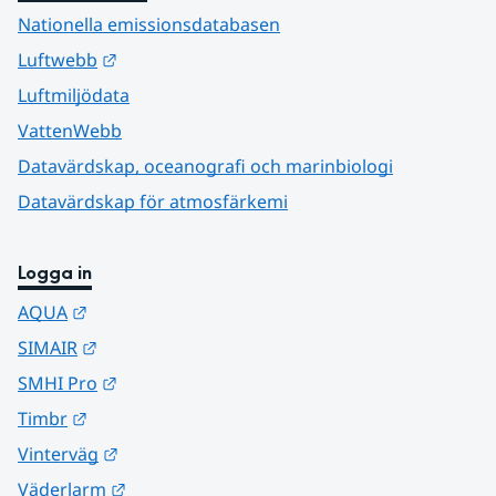
Nationella emissionsdatabasen
Länk till annan webbplats.
Luftwebb
Luftmiljödata
VattenWebb
Datavärdskap, oceanografi och marinbiologi
Datavärdskap för atmosfärkemi
Logga in
Länk till annan webbplats.
AQUA
Länk till annan webbplats.
SIMAIR
Länk till annan webbplats.
SMHI Pro
Länk till annan webbplats.
Timbr
Länk till annan webbplats.
Vinterväg
Länk till annan webbplats.
Väderlarm