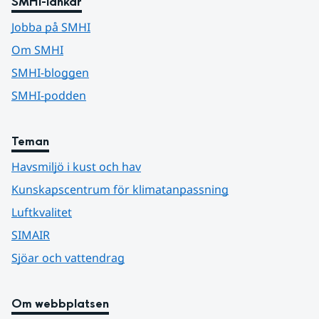
SMHI-länkar
Jobba på SMHI
Om SMHI
SMHI-bloggen
SMHI-podden
Teman
Havsmiljö i kust och hav
Kunskapscentrum för klimatanpassning
Luftkvalitet
SIMAIR
Sjöar och vattendrag
Om webbplatsen