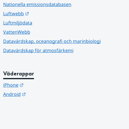
Nationella emissionsdatabasen
Länk till annan webbplats.
Luftwebb
Luftmiljödata
VattenWebb
Datavärdskap, oceanografi och marinbiologi
Datavärdskap för atmosfärkemi
Väderappar
Länk till annan webbplats.
iPhone
Länk till annan webbplats.
Android