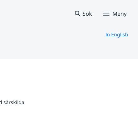
Sök
Meny
In English
 särskilda 