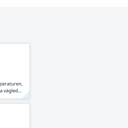
peraturen,
 vägled...