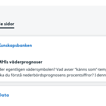
e sidor
Kunskapsbanken
MHIs väderprognoser
der egentligen vädersymbolen? Vad avser ”känns som”-tem
ka du förstå nederbördsprognosens procentsiffror? I denna
Data