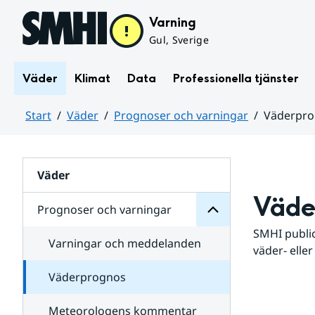
Hoppa till sidans innehåll
Varning
Gul, Sverige
Väder
Klimat
Data
Professionella tjänster
Start
Väder
Prognoser och varningar
Väderpr
varningar
och
Huvudinnehåll
Prognoser
för
Undersidor
Väder
Väde
Prognoser och varningar
SMHI public
Varningar och meddelanden
väder- eller
Väderprognos
Meteorologens kommentar