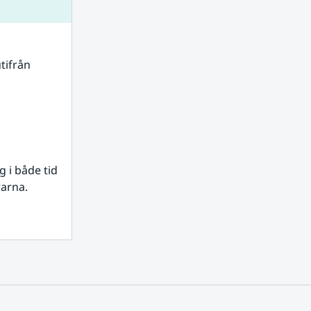
tifrån 
i både tid 
rarna.