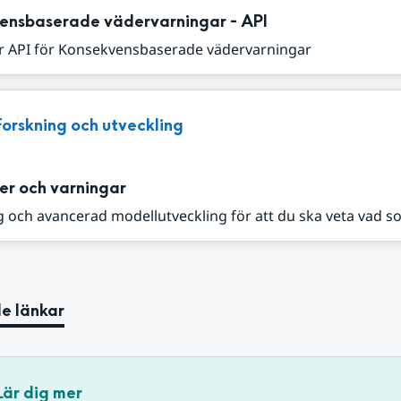
ensbaserade vädervarningar - API
r API för Konsekvensbaserade vädervarningar
Forskning och utveckling
er och varningar
 och avancerad modellutveckling för att du ska veta vad s
e länkar
Lär dig mer