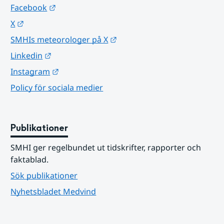
Länk till annan webbplats.
Facebook
Länk till annan webbplats.
X
Länk till annan webbplats.
SMHIs meteorologer på X
Länk till annan webbplats.
Linkedin
Länk till annan webbplats.
Instagram
Policy för sociala medier
Publikationer
SMHI ger regelbundet ut tidskrifter, rapporter och 
faktablad.
Sök publikationer
Nyhetsbladet Medvind