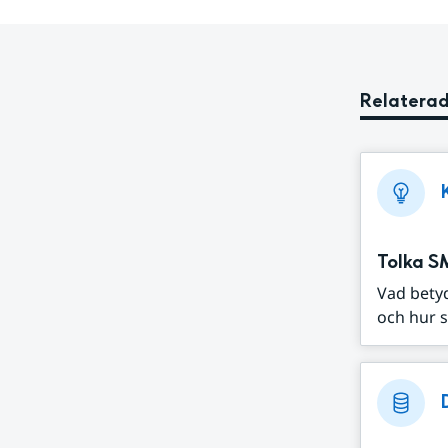
Relaterad
Tolka S
Vad bety
och hur s