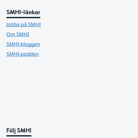
SMHI-länkar
Jobba på SMHI
Om SMHI
SMHI-bloggen
SMHI-podden
Följ SMHI