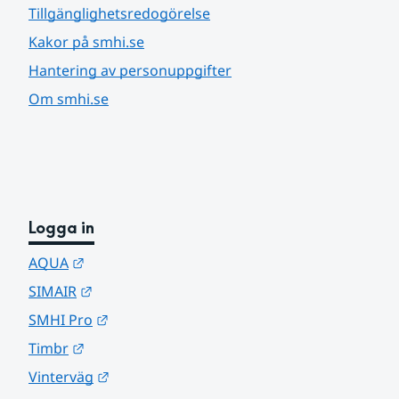
Tillgänglighetsredogörelse
Kakor på smhi.se
Hantering av personuppgifter
Om smhi.se
Logga in
Länk till annan webbplats.
AQUA
Länk till annan webbplats.
SIMAIR
Länk till annan webbplats.
SMHI Pro
Länk till annan webbplats.
Timbr
Länk till annan webbplats.
Vinterväg