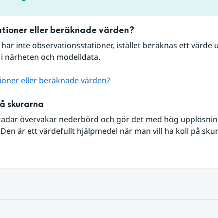
tioner eller beräknade värden?
r har inte observationsstationer, istället beräknas ett värde u
 i närheten och modelldata.
ioner eller beräknade värden?
på skurarna
radar övervakar nederbörd och gör det med hög upplösning 
Den är ett värdefullt hjälpmedel när man vill ha koll på sku