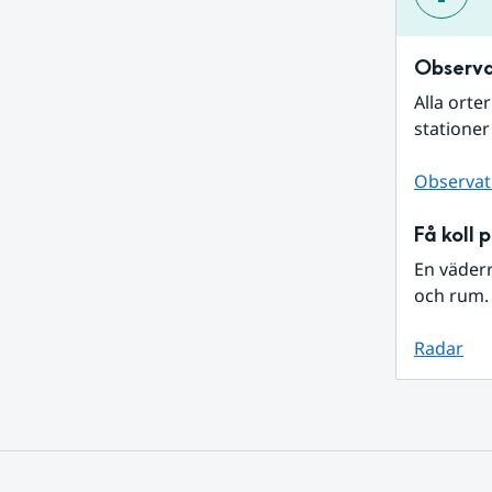
Observa
Alla orte
stationer
Observat
Få koll 
En väder
och rum. 
Radar