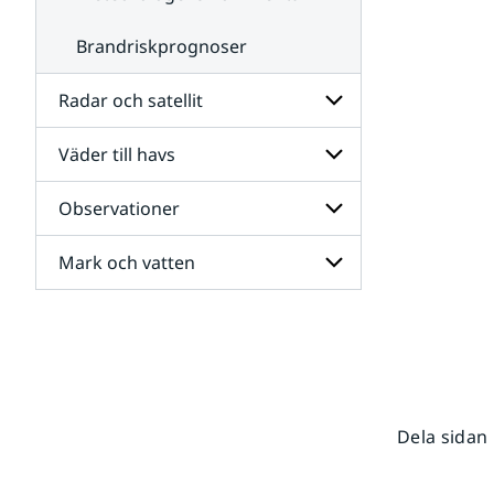
Brandriskprognoser
Radar och satellit
Väder till havs
Undersidor
för
Radar
Observationer
Undersidor
och
för
satellit
Väder
Mark och vatten
Undersidor
till
för
havs
Observationer
Undersidor
för
Mark
och
vatten
Dela sidan