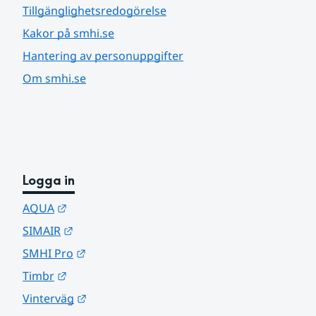
Tillgänglighetsredogörelse
Kakor på smhi.se
Hantering av personuppgifter
Om smhi.se
Logga in
Länk till annan webbplats.
AQUA
Länk till annan webbplats.
SIMAIR
Länk till annan webbplats.
SMHI Pro
Länk till annan webbplats.
Timbr
Länk till annan webbplats.
Vinterväg