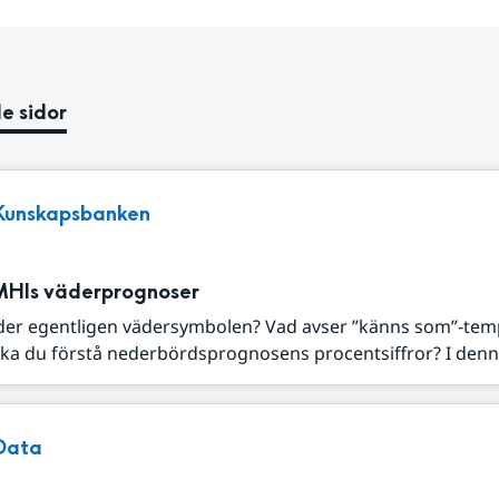
e sidor
Kunskapsbanken
MHIs väderprognoser
der egentligen vädersymbolen? Vad avser ”känns som”-tem
ka du förstå nederbördsprognosens procentsiffror? I denna
Data