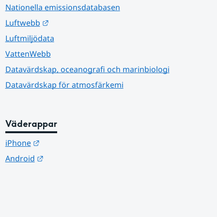
Nationella emissionsdatabasen
Länk till annan webbplats.
Luftwebb
Luftmiljödata
VattenWebb
Datavärdskap, oceanografi och marinbiologi
Datavärdskap för atmosfärkemi
Väderappar
Länk till annan webbplats.
iPhone
Länk till annan webbplats.
Android