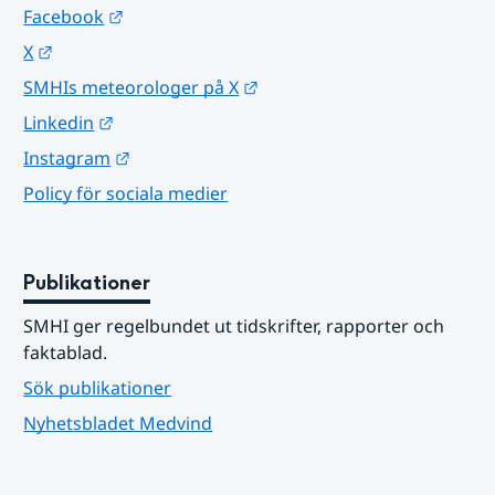
Länk till annan webbplats.
Facebook
Länk till annan webbplats.
X
Länk till annan webbplats.
SMHIs meteorologer på X
Länk till annan webbplats.
Linkedin
Länk till annan webbplats.
Instagram
Policy för sociala medier
Publikationer
SMHI ger regelbundet ut tidskrifter, rapporter och 
faktablad.
Sök publikationer
Nyhetsbladet Medvind