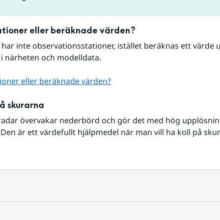
tioner eller beräknade värden?
r har inte observationsstationer, istället beräknas ett värde u
 i närheten och modelldata.
ioner eller beräknade värden?
på skurarna
radar övervakar nederbörd och gör det med hög upplösning 
Den är ett värdefullt hjälpmedel när man vill ha koll på sku