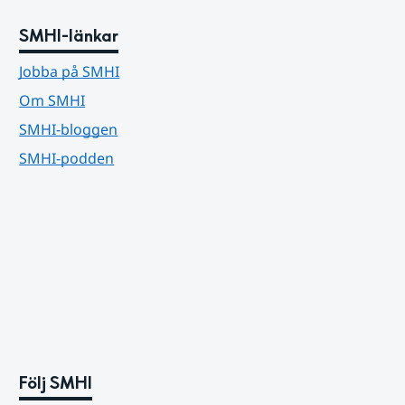
SMHI-länkar
Jobba på SMHI
Om SMHI
SMHI-bloggen
SMHI-podden
Följ SMHI