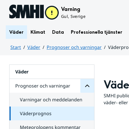
Hoppa till sidans innehåll
Varning
Gul, Sverige
Väder
Klimat
Data
Professionella tjänster
Start
Väder
Prognoser och varningar
Väderpr
varningar
och
Huvudinnehåll
Prognoser
för
Undersidor
Väder
Väde
Prognoser och varningar
SMHI public
Varningar och meddelanden
väder- eller
Väderprognos
Meteorologens kommentar