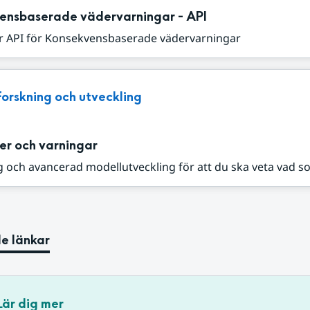
ensbaserade vädervarningar - API
r API för Konsekvensbaserade vädervarningar
Forskning och utveckling
er och varningar
 och avancerad modellutveckling för att du ska veta vad s
e länkar
Lär dig mer