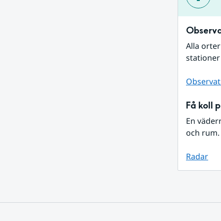
Observa
Alla orte
stationer
Observat
Få koll 
En väder
och rum. 
Radar