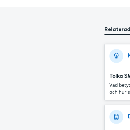
Relaterad
Tolka S
Vad bety
och hur s