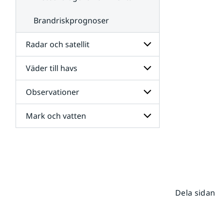
Brandriskprognoser
Radar och satellit
Väder till havs
Undersidor
för
Radar
Observationer
Undersidor
och
för
satellit
Väder
Mark och vatten
Undersidor
till
för
havs
Observationer
Undersidor
för
Mark
och
vatten
Dela sidan