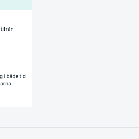
tifrån 
i både tid 
rarna.