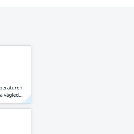
peraturen,
 vägled...