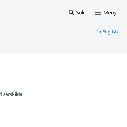
Sök
Meny
In English
 särskilda 