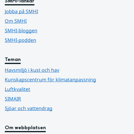
SMHI-länkar
Jobba på SMHI
Om SMHI
SMHI-bloggen
SMHI-podden
Teman
Havsmiljö i kust och hav
Kunskapscentrum för klimatanpassning
Luftkvalitet
SIMAIR
Sjöar och vattendrag
Om webbplatsen