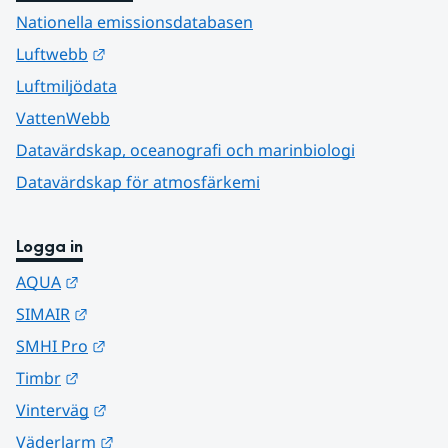
Nationella emissionsdatabasen
Länk till annan webbplats.
Luftwebb
Luftmiljödata
VattenWebb
Datavärdskap, oceanografi och marinbiologi
Datavärdskap för atmosfärkemi
Logga in
Länk till annan webbplats.
AQUA
Länk till annan webbplats.
SIMAIR
Länk till annan webbplats.
SMHI Pro
Länk till annan webbplats.
Timbr
Länk till annan webbplats.
Vinterväg
Länk till annan webbplats.
Väderlarm