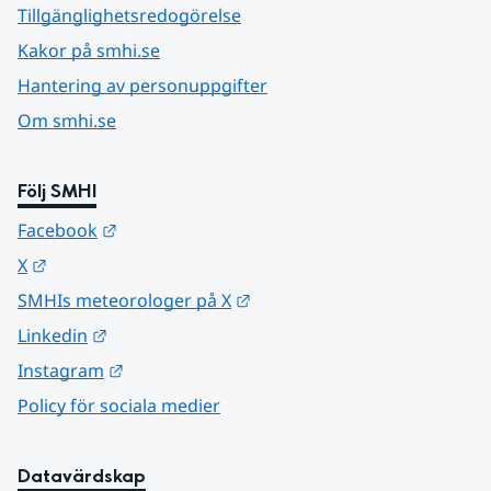
Tillgänglighetsredogörelse
Kakor på smhi.se
Hantering av personuppgifter
Om smhi.se
Följ SMHI
Länk till annan webbplats.
Facebook
Länk till annan webbplats.
X
Länk till annan webbplats.
SMHIs meteorologer på X
Länk till annan webbplats.
Linkedin
Länk till annan webbplats.
Instagram
Policy för sociala medier
Datavärdskap