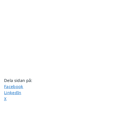
Dela sidan på
:
Dela sidan på
Facebook
Dela sidan på
LinkedIn
Dela sidan på
X