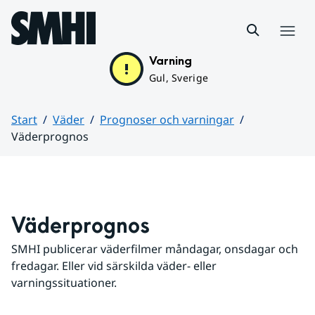
Hoppa till sidans innehåll
Meny
Varning
Gul, Sverige
Start
Väder
Prognoser och varningar
Väderprognos
Huvudinnehåll
Väderprognos
SMHI publicerar väderfilmer måndagar, onsdagar och 
fredagar. Eller vid särskilda väder- eller 
varningssituationer.