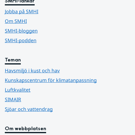
SMHI-länkar
Jobba på SMHI
Om SMHI
SMHI-bloggen
SMHI-podden
Teman
Havsmiljö i kust och hav
Kunskapscentrum för klimatanpassning
Luftkvalitet
SIMAIR
Sjöar och vattendrag
Om webbplatsen