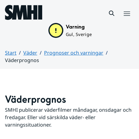
Hoppa till sidans innehåll
Meny
Varning
Gul, Sverige
Start
Väder
Prognoser och varningar
Väderprognos
Huvudinnehåll
Väderprognos
SMHI publicerar väderfilmer måndagar, onsdagar och 
fredagar. Eller vid särskilda väder- eller 
varningssituationer.