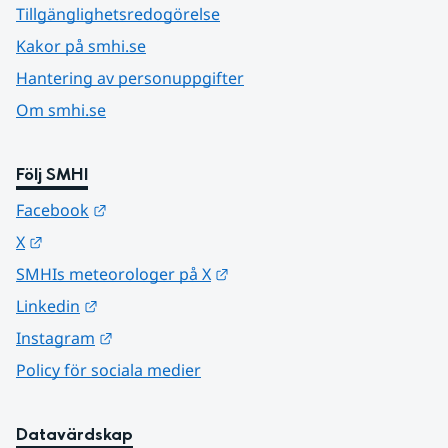
Tillgänglighetsredogörelse
Kakor på smhi.se
Hantering av personuppgifter
Om smhi.se
Följ SMHI
Länk till annan webbplats.
Facebook
Länk till annan webbplats.
X
Länk till annan webbplats.
SMHIs meteorologer på X
Länk till annan webbplats.
Linkedin
Länk till annan webbplats.
Instagram
Policy för sociala medier
Datavärdskap