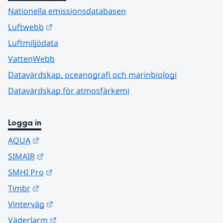
Nationella emissionsdatabasen
Länk till annan webbplats.
Luftwebb
Luftmiljödata
VattenWebb
Datavärdskap, oceanografi och marinbiologi
Datavärdskap för atmosfärkemi
Logga in
Länk till annan webbplats.
AQUA
Länk till annan webbplats.
SIMAIR
Länk till annan webbplats.
SMHI Pro
Länk till annan webbplats.
Timbr
Länk till annan webbplats.
Vinterväg
Länk till annan webbplats.
Väderlarm