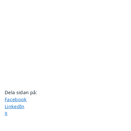
Dela sidan på
:
Dela sidan på
Facebook
Dela sidan på
LinkedIn
Dela sidan på
X