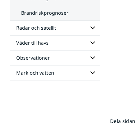
Brandriskprognoser
Radar och satellit
Väder till havs
Undersidor
för
Radar
Observationer
Undersidor
och
för
satellit
Väder
Mark och vatten
Undersidor
till
för
havs
Observationer
Undersidor
för
Mark
och
vatten
Dela sidan