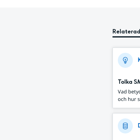
Relaterad
Tolka S
Vad bety
och hur s