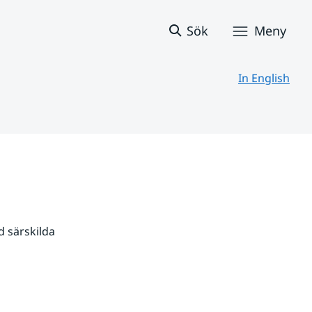
Sök
Meny
In English
 särskilda 