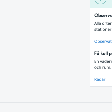
Observa
Alla orte
stationer
Observat
Få koll 
En väder
och rum. 
Radar