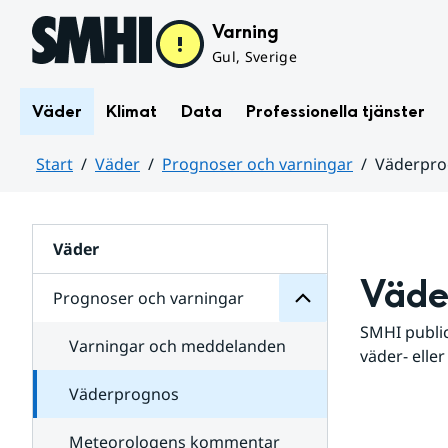
Hoppa till sidans innehåll
Varning
Gul, Sverige
Väder
Klimat
Data
Professionella tjänster
Start
Väder
Prognoser och varningar
Väderpr
varningar
och
Huvudinnehåll
Prognoser
för
Undersidor
Väder
Väde
Prognoser och varningar
SMHI public
Varningar och meddelanden
väder- eller
Väderprognos
Meteorologens kommentar