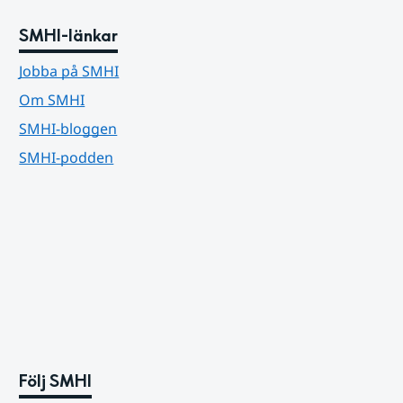
SMHI-länkar
Jobba på SMHI
Om SMHI
SMHI-bloggen
SMHI-podden
Följ SMHI