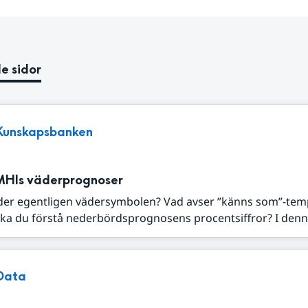
e sidor
Kunskapsbanken
MHIs väderprognoser
der egentligen vädersymbolen? Vad avser ”känns som”-tem
ka du förstå nederbördsprognosens procentsiffror? I denna
Data