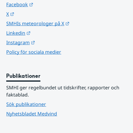
Länk till annan webbplats.
Facebook
Länk till annan webbplats.
X
Länk till annan webbplats.
SMHIs meteorologer på X
Länk till annan webbplats.
Linkedin
Länk till annan webbplats.
Instagram
Policy för sociala medier
Publikationer
SMHI ger regelbundet ut tidskrifter, rapporter och 
faktablad.
Sök publikationer
Nyhetsbladet Medvind