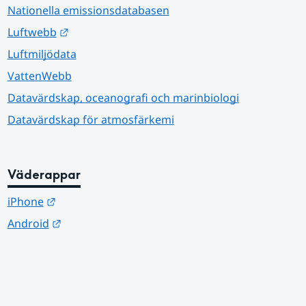
Nationella emissionsdatabasen
Länk till annan webbplats.
Luftwebb
Luftmiljödata
VattenWebb
Datavärdskap, oceanografi och marinbiologi
Datavärdskap för atmosfärkemi
Väderappar
Länk till annan webbplats.
iPhone
Länk till annan webbplats.
Android