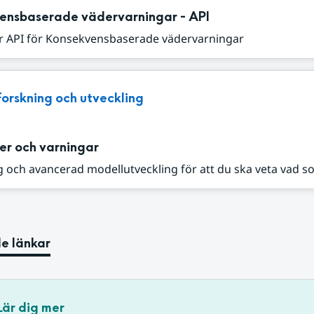
ensbaserade vädervarningar - API
r API för Konsekvensbaserade vädervarningar
Forskning och utveckling
er och varningar
 och avancerad modellutveckling för att du ska veta vad s
e länkar
Lär dig mer