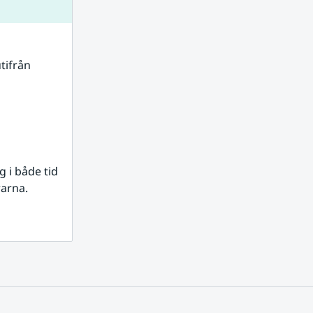
tifrån 
i både tid 
rarna.