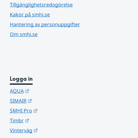
Tillgänglighetsredogörelse
Kakor på smhi.se
Hantering av personuppgifter
Om smhi.se
Logga in
Länk till annan webbplats.
AQUA
Länk till annan webbplats.
SIMAIR
Länk till annan webbplats.
SMHI Pro
Länk till annan webbplats.
Timbr
Länk till annan webbplats.
Vinterväg