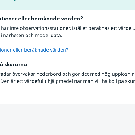
tioner eller beräknade värden?
r har inte observationsstationer, istället beräknas ett värde u
 i närheten och modelldata.
ioner eller beräknade värden?
på skurarna
radar övervakar nederbörd och gör det med hög upplösning 
Den är ett värdefullt hjälpmedel när man vill ha koll på sku