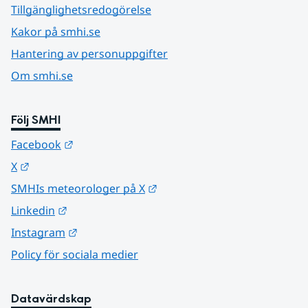
Tillgänglighetsredogörelse
Kakor på smhi.se
Hantering av personuppgifter
Om smhi.se
Följ SMHI
Länk till annan webbplats.
Facebook
Länk till annan webbplats.
X
Länk till annan webbplats.
SMHIs meteorologer på X
Länk till annan webbplats.
Linkedin
Länk till annan webbplats.
Instagram
Policy för sociala medier
Datavärdskap