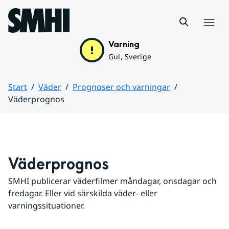
Hoppa till sidans innehåll
Meny
Varning
Gul, Sverige
Start
Väder
Prognoser och varningar
Väderprognos
Huvudinnehåll
Väderprognos
SMHI publicerar väderfilmer måndagar, onsdagar och 
fredagar. Eller vid särskilda väder- eller 
varningssituationer.