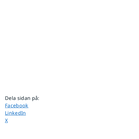
Dela sidan på
:
Dela sidan på
Facebook
Dela sidan på
LinkedIn
Dela sidan på
X