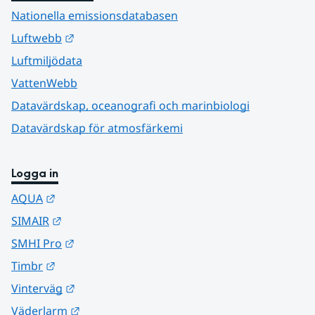
Nationella emissionsdatabasen
Länk till annan webbplats.
Luftwebb
Luftmiljödata
VattenWebb
Datavärdskap, oceanografi och marinbiologi
Datavärdskap för atmosfärkemi
Logga in
Länk till annan webbplats.
AQUA
Länk till annan webbplats.
SIMAIR
Länk till annan webbplats.
SMHI Pro
Länk till annan webbplats.
Timbr
Länk till annan webbplats.
Vinterväg
Länk till annan webbplats.
Väderlarm