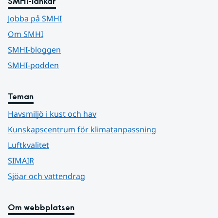
SMHI-länkar
Jobba på SMHI
Om SMHI
SMHI-bloggen
SMHI-podden
Teman
Havsmiljö i kust och hav
Kunskapscentrum för klimatanpassning
Luftkvalitet
SIMAIR
Sjöar och vattendrag
Om webbplatsen