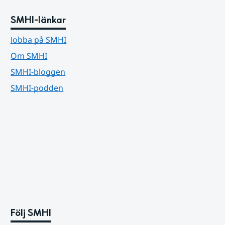
SMHI-länkar
Jobba på SMHI
Om SMHI
SMHI-bloggen
SMHI-podden
Följ SMHI