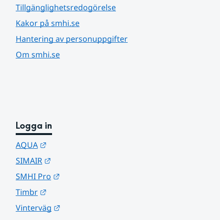
Tillgänglighetsredogörelse
Kakor på smhi.se
Hantering av personuppgifter
Om smhi.se
Logga in
Länk till annan webbplats.
AQUA
Länk till annan webbplats.
SIMAIR
Länk till annan webbplats.
SMHI Pro
Länk till annan webbplats.
Timbr
Länk till annan webbplats.
Vinterväg