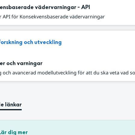
ensbaserade vädervarningar - API
r API för Konsekvensbaserade vädervarningar
Forskning och utveckling
er och varningar
 och avancerad modellutveckling för att du ska veta vad s
e länkar
Lär dig mer