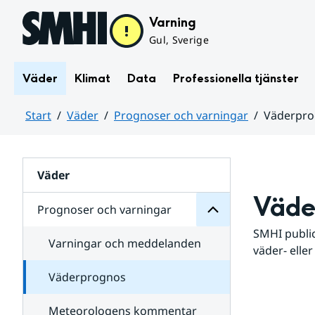
Hoppa till sidans innehåll
Varning
Gul, Sverige
Väder
Klimat
Data
Professionella tjänster
Start
Väder
Prognoser och varningar
Väderpr
varningar
och
Huvudinnehåll
Prognoser
för
Undersidor
Väder
Väde
Prognoser och varningar
SMHI public
Varningar och meddelanden
väder- eller
Väderprognos
Meteorologens kommentar