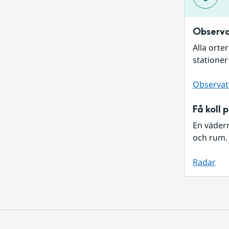
Observa
Alla orte
stationer
Observat
Få koll 
En väder
och rum. 
Radar