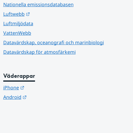
Nationella emissionsdatabasen
Länk till annan webbplats.
Luftwebb
Luftmiljödata
VattenWebb
Datavärdskap, oceanografi och marinbiologi
Datavärdskap för atmosfärkemi
Väderappar
Länk till annan webbplats.
iPhone
Länk till annan webbplats.
Android