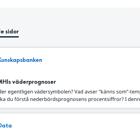
e sidor
Kunskapsbanken
MHIs väderprognoser
der egentligen vädersymbolen? Vad avser ”känns som”-tem
ka du förstå nederbördsprognosens procentsiffror? I denna
Data