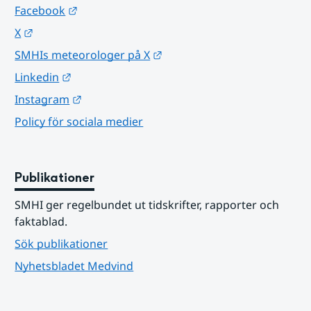
Länk till annan webbplats.
Facebook
Länk till annan webbplats.
X
Länk till annan webbplats.
SMHIs meteorologer på X
Länk till annan webbplats.
Linkedin
Länk till annan webbplats.
Instagram
Policy för sociala medier
Publikationer
SMHI ger regelbundet ut tidskrifter, rapporter och 
faktablad.
Sök publikationer
Nyhetsbladet Medvind