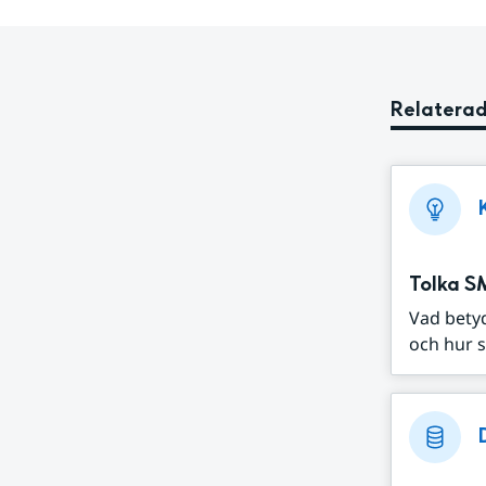
Relaterad
Tolka S
Vad bety
och hur s