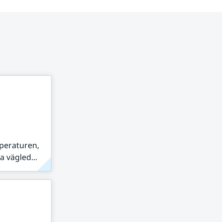
peraturen,
 vägled...