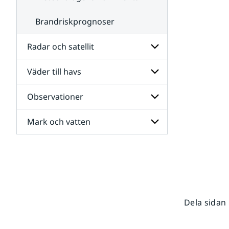
Brandriskprognoser
Radar och satellit
Väder till havs
Undersidor
för
Radar
Observationer
Undersidor
och
för
satellit
Väder
Mark och vatten
Undersidor
till
för
havs
Observationer
Undersidor
för
Mark
och
vatten
Dela sidan