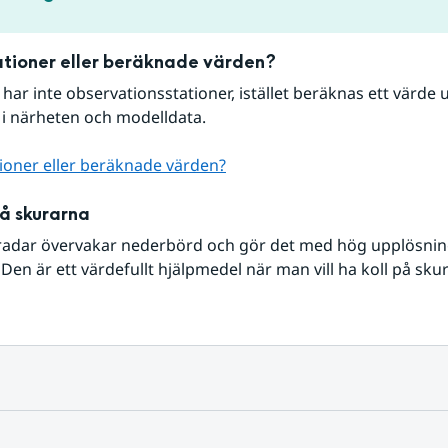
tioner eller beräknade värden?
r har inte observationsstationer, istället beräknas ett värde u
 i närheten och modelldata.
ioner eller beräknade värden?
på skurarna
radar övervakar nederbörd och gör det med hög upplösning 
Den är ett värdefullt hjälpmedel när man vill ha koll på sku