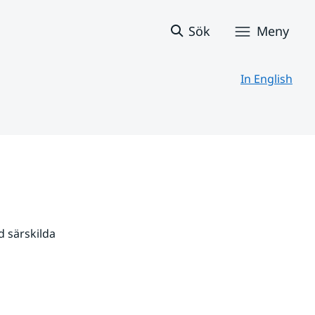
Sök
Meny
In English
 särskilda 