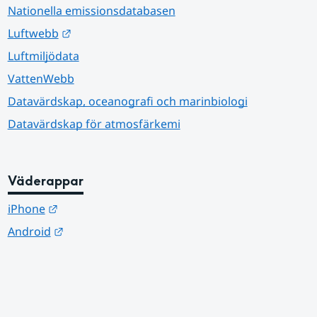
Nationella emissionsdatabasen
Länk till annan webbplats.
Luftwebb
Luftmiljödata
VattenWebb
Datavärdskap, oceanografi och marinbiologi
Datavärdskap för atmosfärkemi
Väderappar
Länk till annan webbplats.
iPhone
Länk till annan webbplats.
Android