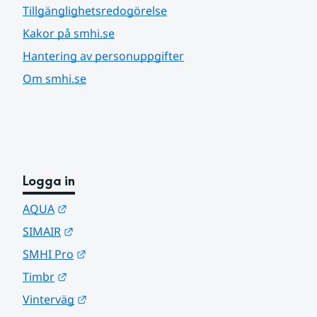
Tillgänglighetsredogörelse
Kakor på smhi.se
Hantering av personuppgifter
Om smhi.se
Logga in
Länk till annan webbplats.
AQUA
Länk till annan webbplats.
SIMAIR
Länk till annan webbplats.
SMHI Pro
Länk till annan webbplats.
Timbr
Länk till annan webbplats.
Vinterväg