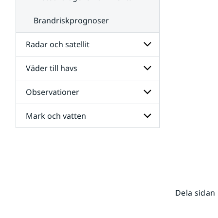
Brandriskprognoser
Radar och satellit
Väder till havs
Undersidor
för
Radar
Observationer
Undersidor
och
för
satellit
Väder
Mark och vatten
Undersidor
till
för
havs
Observationer
Undersidor
för
Mark
och
vatten
Dela sidan