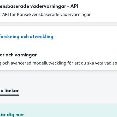
ensbaserade vädervarningar - API
r API för Konsekvensbaserade vädervarningar
Forskning och utveckling
er och varningar
 och avancerad modellutveckling för att du ska veta vad s
e länkar
Lär dig mer