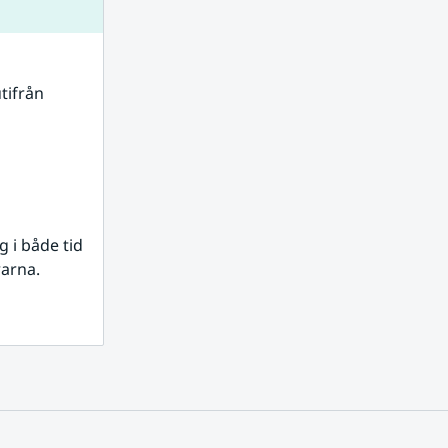
tifrån 
i både tid 
rarna.