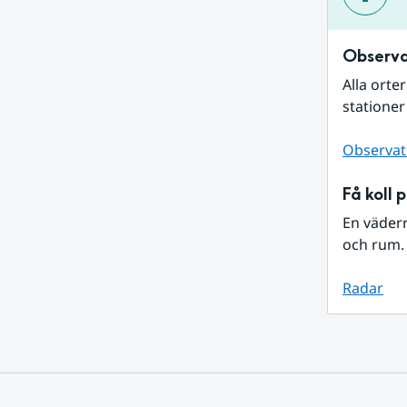
Observa
Alla orte
stationer
Observat
Få koll 
En väder
och rum. 
Radar