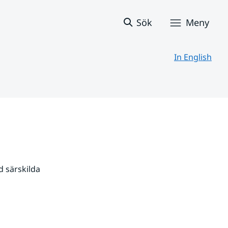
Sök
Meny
In English
 särskilda 