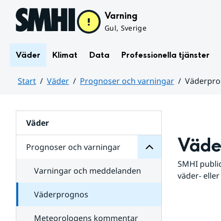
Hoppa till sidans innehåll
Varning
Gul, Sverige
Väder
Klimat
Data
Professionella tjänster
Start
Väder
Prognoser och varningar
Väderpr
varningar
och
Huvudinnehåll
Prognoser
för
Undersidor
Väder
Väde
Prognoser och varningar
SMHI public
Varningar och meddelanden
väder- eller
Väderprognos
Meteorologens kommentar