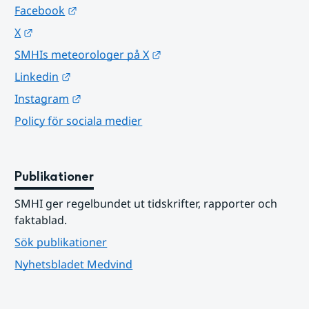
Länk till annan webbplats.
Facebook
Länk till annan webbplats.
X
Länk till annan webbplats.
SMHIs meteorologer på X
Länk till annan webbplats.
Linkedin
Länk till annan webbplats.
Instagram
Policy för sociala medier
Publikationer
SMHI ger regelbundet ut tidskrifter, rapporter och 
faktablad.
Sök publikationer
Nyhetsbladet Medvind