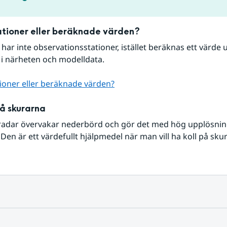
tioner eller beräknade värden?
r har inte observationsstationer, istället beräknas ett värde u
 i närheten och modelldata.
ioner eller beräknade värden?
på skurarna
radar övervakar nederbörd och gör det med hög upplösning 
Den är ett värdefullt hjälpmedel när man vill ha koll på sku