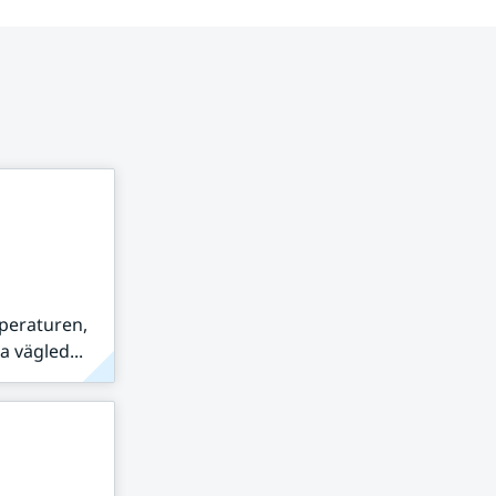
peraturen,
 vägled...