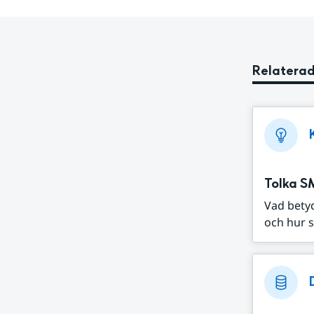
Relaterad
Tolka S
Vad bety
och hur s