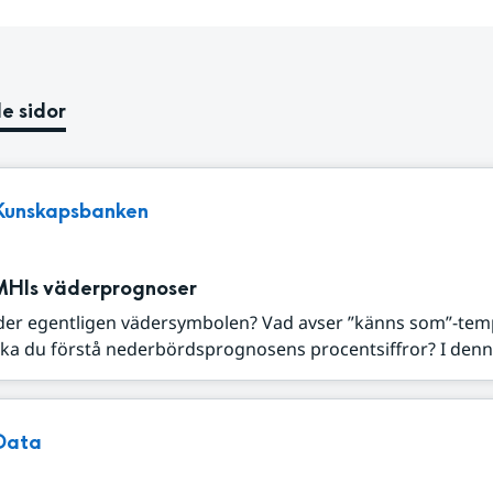
e sidor
Kunskapsbanken
MHIs väderprognoser
der egentligen vädersymbolen? Vad avser ”känns som”-tem
ka du förstå nederbördsprognosens procentsiffror? I denna
Data