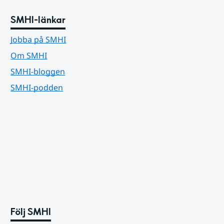
SMHI-länkar
Jobba på SMHI
Om SMHI
SMHI-bloggen
SMHI-podden
Följ SMHI