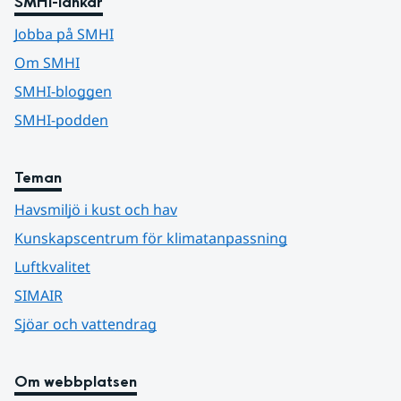
SMHI-länkar
Jobba på SMHI
Om SMHI
SMHI-bloggen
SMHI-podden
Teman
Havsmiljö i kust och hav
Kunskapscentrum för klimatanpassning
Luftkvalitet
SIMAIR
Sjöar och vattendrag
Om webbplatsen