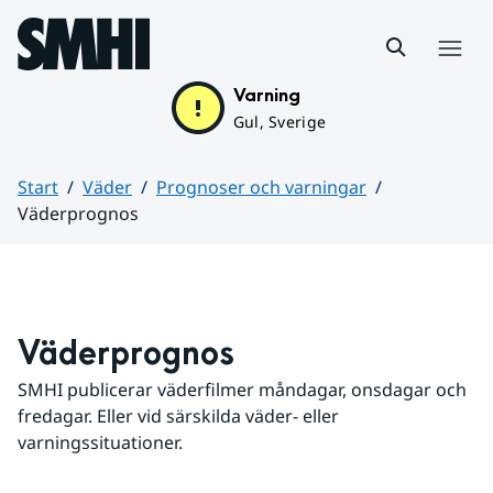
Hoppa till sidans innehåll
Meny
Varning
Gul, Sverige
Start
Väder
Prognoser och varningar
Väderprognos
Huvudinnehåll
Väderprognos
SMHI publicerar väderfilmer måndagar, onsdagar och 
fredagar. Eller vid särskilda väder- eller 
varningssituationer.