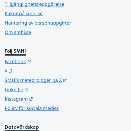
Tillgänglighetsredogörelse
Kakor på smhi.se
Hantering av personuppgifter
Om smhi.se
Följ SMHI
Länk till annan webbplats.
Facebook
Länk till annan webbplats.
X
Länk till annan webbplats.
SMHIs meteorologer på X
Länk till annan webbplats.
Linkedin
Länk till annan webbplats.
Instagram
Policy för sociala medier
Datavärdskap