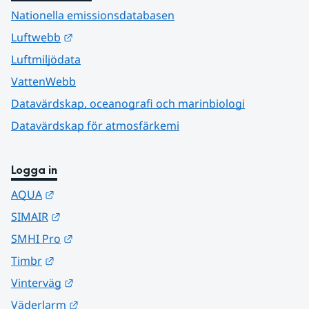
Nationella emissionsdatabasen
Länk till annan webbplats.
Luftwebb
Luftmiljödata
VattenWebb
Datavärdskap, oceanografi och marinbiologi
Datavärdskap för atmosfärkemi
Logga in
Länk till annan webbplats.
AQUA
Länk till annan webbplats.
SIMAIR
Länk till annan webbplats.
SMHI Pro
Länk till annan webbplats.
Timbr
Länk till annan webbplats.
Vinterväg
Länk till annan webbplats.
Väderlarm