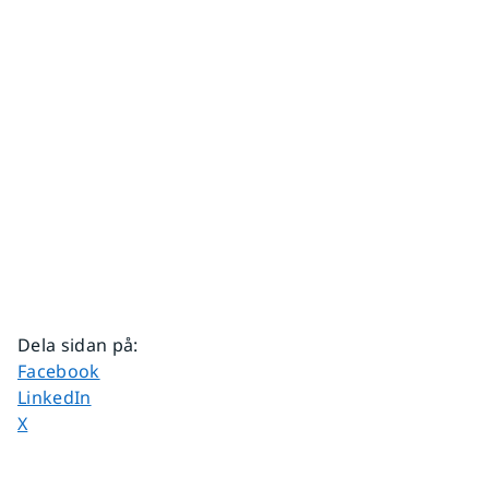
Dela sidan på
:
Dela sidan på
Facebook
Dela sidan på
LinkedIn
Dela sidan på
X