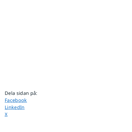
Dela sidan på
:
Dela sidan på
Facebook
Dela sidan på
LinkedIn
Dela sidan på
X