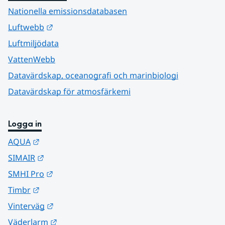
Nationella emissionsdatabasen
Länk till annan webbplats.
Luftwebb
Luftmiljödata
VattenWebb
Datavärdskap, oceanografi och marinbiologi
Datavärdskap för atmosfärkemi
Logga in
Länk till annan webbplats.
AQUA
Länk till annan webbplats.
SIMAIR
Länk till annan webbplats.
SMHI Pro
Länk till annan webbplats.
Timbr
Länk till annan webbplats.
Vinterväg
Länk till annan webbplats.
Väderlarm