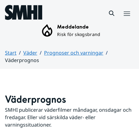
Hoppa till sidans innehåll
Meny
Meddelande
Risk för skogsbrand
Start
Väder
Prognoser och varningar
Väderprognos
Huvudinnehåll
Väderprognos
SMHI publicerar väderfilmer måndagar, onsdagar och 
fredagar. Eller vid särskilda väder- eller 
varningssituationer.