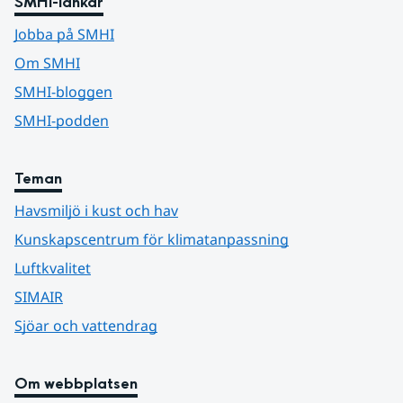
SMHI-länkar
Jobba på SMHI
Om SMHI
SMHI-bloggen
SMHI-podden
Teman
Havsmiljö i kust och hav
Kunskapscentrum för klimatanpassning
Luftkvalitet
SIMAIR
Sjöar och vattendrag
Om webbplatsen