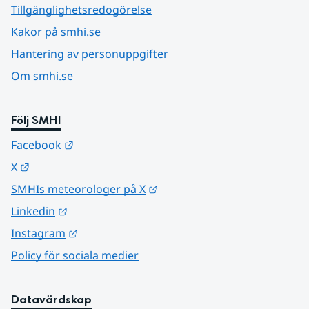
Tillgänglighetsredogörelse
Kakor på smhi.se
Hantering av personuppgifter
Om smhi.se
Följ SMHI
Länk till annan webbplats.
Facebook
Länk till annan webbplats.
X
Länk till annan webbplats.
SMHIs meteorologer på X
Länk till annan webbplats.
Linkedin
Länk till annan webbplats.
Instagram
Policy för sociala medier
Datavärdskap