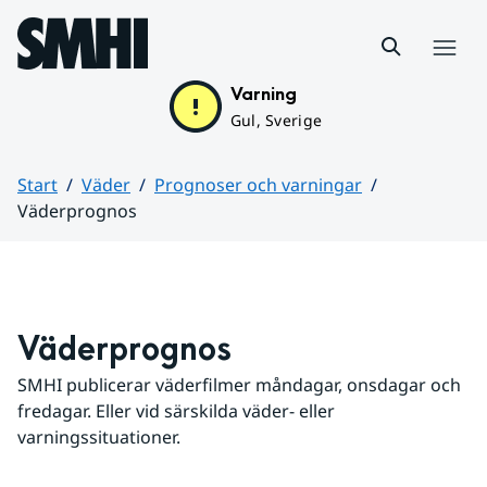
Hoppa till sidans innehåll
Meny
Varning
Gul, Sverige
Start
Väder
Prognoser och varningar
Väderprognos
Huvudinnehåll
Väderprognos
SMHI publicerar väderfilmer måndagar, onsdagar och 
fredagar. Eller vid särskilda väder- eller 
varningssituationer.