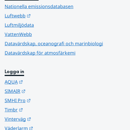
Nationella emissionsdatabasen
Länk till annan webbplats.
Luftwebb
Luftmiljödata
VattenWebb
Datavärdskap, oceanografi och marinbiologi
Datavärdskap för atmosfärkemi
Logga in
Länk till annan webbplats.
AQUA
Länk till annan webbplats.
SIMAIR
Länk till annan webbplats.
SMHI Pro
Länk till annan webbplats.
Timbr
Länk till annan webbplats.
Vinterväg
Länk till annan webbplats.
Väderlarm