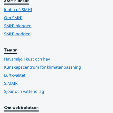
SMHI-länkar
Jobba på SMHI
Om SMHI
SMHI-bloggen
SMHI-podden
Teman
Havsmiljö i kust och hav
Kunskapscentrum för klimatanpassning
Luftkvalitet
SIMAIR
Sjöar och vattendrag
Om webbplatsen