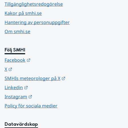
Tillgänglighetsredogörelse
Kakor på smhi.se
Hantering av personuppgifter
Om smhi.se
Följ SMHI
Länk till annan webbplats.
Facebook
Länk till annan webbplats.
X
Länk till annan webbplats.
SMHIs meteorologer på X
Länk till annan webbplats.
Linkedin
Länk till annan webbplats.
Instagram
Policy för sociala medier
Datavärdskap