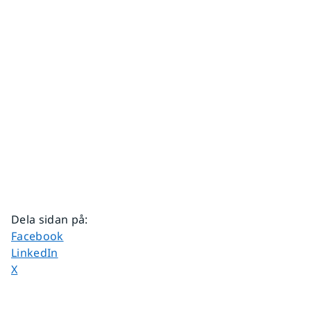
Dela sidan på
:
Dela sidan på
Facebook
Dela sidan på
LinkedIn
Dela sidan på
X