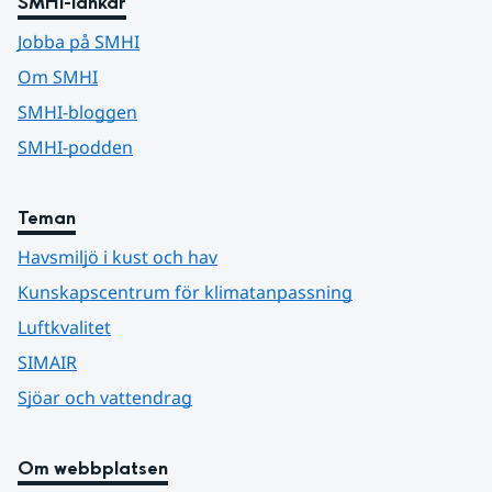
SMHI-länkar
Jobba på SMHI
Om SMHI
SMHI-bloggen
SMHI-podden
Teman
Havsmiljö i kust och hav
Kunskapscentrum för klimatanpassning
Luftkvalitet
SIMAIR
Sjöar och vattendrag
Om webbplatsen