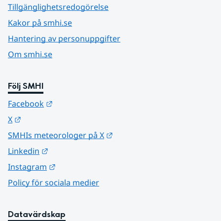
Tillgänglighetsredogörelse
Kakor på smhi.se
Hantering av personuppgifter
Om smhi.se
Följ SMHI
Länk till annan webbplats.
Facebook
Länk till annan webbplats.
X
Länk till annan webbplats.
SMHIs meteorologer på X
Länk till annan webbplats.
Linkedin
Länk till annan webbplats.
Instagram
Policy för sociala medier
Datavärdskap