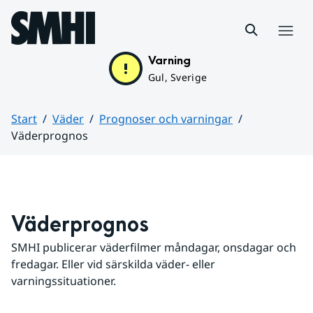
Hoppa till sidans innehåll
Meny
Varning
Gul, Sverige
Start
Väder
Prognoser och varningar
Väderprognos
Huvudinnehåll
Väderprognos
SMHI publicerar väderfilmer måndagar, onsdagar och 
fredagar. Eller vid särskilda väder- eller 
varningssituationer.