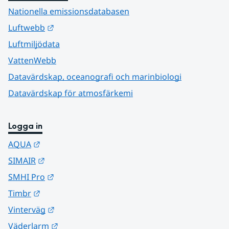
Nationella emissionsdatabasen
Länk till annan webbplats.
Luftwebb
Luftmiljödata
VattenWebb
Datavärdskap, oceanografi och marinbiologi
Datavärdskap för atmosfärkemi
Logga in
Länk till annan webbplats.
AQUA
Länk till annan webbplats.
SIMAIR
Länk till annan webbplats.
SMHI Pro
Länk till annan webbplats.
Timbr
Länk till annan webbplats.
Vinterväg
Länk till annan webbplats.
Väderlarm