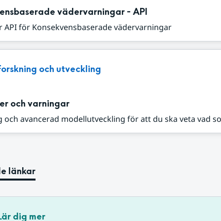
ensbaserade vädervarningar - API
r API för Konsekvensbaserade vädervarningar
Forskning och utveckling
er och varningar
 och avancerad modellutveckling för att du ska veta vad s
e länkar
Lär dig mer