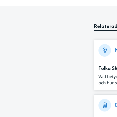
Relaterad
Tolka S
Vad bety
och hur s