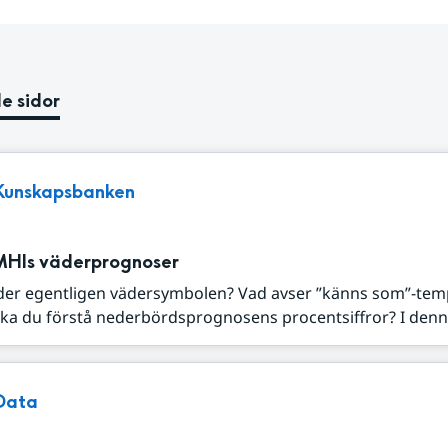
e sidor
Kunskapsbanken
MHIs väderprognoser
der egentligen vädersymbolen? Vad avser ”känns som”-tem
ka du förstå nederbördsprognosens procentsiffror? I denna
Data