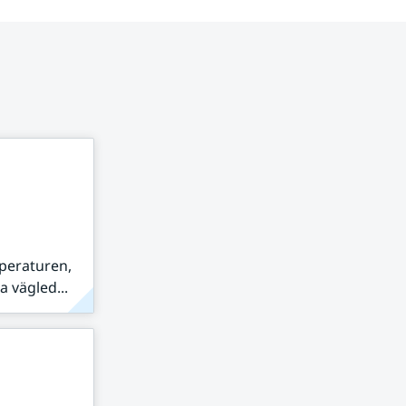
peraturen,
 vägled...