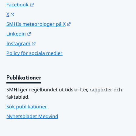
Länk till annan webbplats.
Facebook
Länk till annan webbplats.
X
Länk till annan webbplats.
SMHIs meteorologer på X
Länk till annan webbplats.
Linkedin
Länk till annan webbplats.
Instagram
Policy för sociala medier
Publikationer
SMHI ger regelbundet ut tidskrifter, rapporter och 
faktablad.
Sök publikationer
Nyhetsbladet Medvind