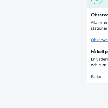
Observa
Alla orte
stationer
Observat
Få koll 
En väder
och rum. 
Radar