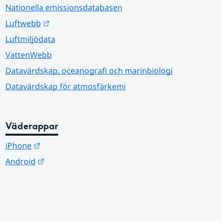
Nationella emissionsdatabasen
Länk till annan webbplats.
Luftwebb
Luftmiljödata
VattenWebb
Datavärdskap, oceanografi och marinbiologi
Datavärdskap för atmosfärkemi
Väderappar
Länk till annan webbplats.
iPhone
Länk till annan webbplats.
Android