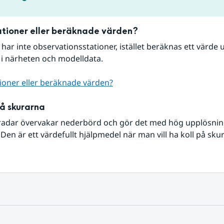
tioner eller beräknade värden?
r har inte observationsstationer, istället beräknas ett värde u
 i närheten och modelldata.
ioner eller beräknade värden?
på skurarna
radar övervakar nederbörd och gör det med hög upplösning 
Den är ett värdefullt hjälpmedel när man vill ha koll på sku