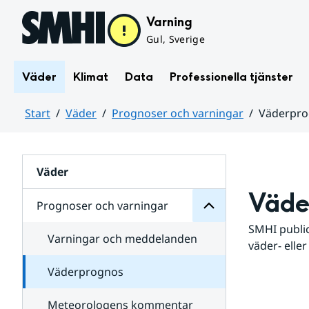
Hoppa till sidans innehåll
Varning
Gul, Sverige
Väder
Klimat
Data
Professionella tjänster
Start
Väder
Prognoser och varningar
Väderpr
varningar
och
Huvudinnehåll
Prognoser
för
Undersidor
Väder
Väde
Prognoser och varningar
SMHI public
Varningar och meddelanden
väder- eller
Väderprognos
Meteorologens kommentar