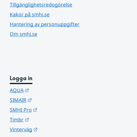
Tillgänglighetsredogörelse
Kakor på smhi.se
Hantering av personuppgifter
Om smhi.se
Logga in
Länk till annan webbplats.
AQUA
Länk till annan webbplats.
SIMAIR
Länk till annan webbplats.
SMHI Pro
Länk till annan webbplats.
Timbr
Länk till annan webbplats.
Vinterväg