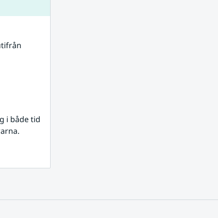
tifrån 
i både tid 
rarna.