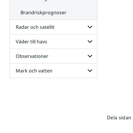
Brandriskprognoser
Radar och satellit
Väder till havs
Undersidor
för
Radar
Observationer
Undersidor
och
för
satellit
Väder
Mark och vatten
Undersidor
till
för
havs
Observationer
Undersidor
för
Mark
och
vatten
Dela sidan