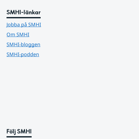
SMHI-länkar
Jobba på SMHI
Om SMHI
SMHI-bloggen
SMHI-podden
Följ SMHI