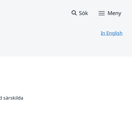
Sök
Meny
In English
 särskilda 