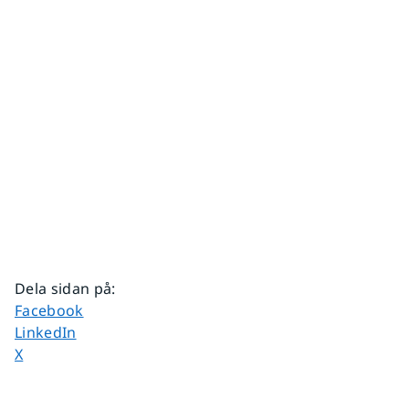
Dela sidan på
:
Dela sidan på
Facebook
Dela sidan på
LinkedIn
Dela sidan på
X