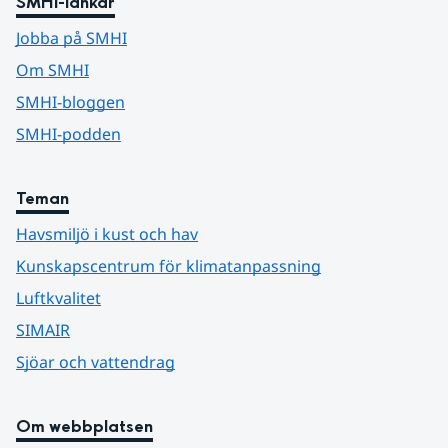
SMHI-länkar
Jobba på SMHI
Om SMHI
SMHI-bloggen
SMHI-podden
Teman
Havsmiljö i kust och hav
Kunskapscentrum för klimatanpassning
Luftkvalitet
SIMAIR
Sjöar och vattendrag
Om webbplatsen