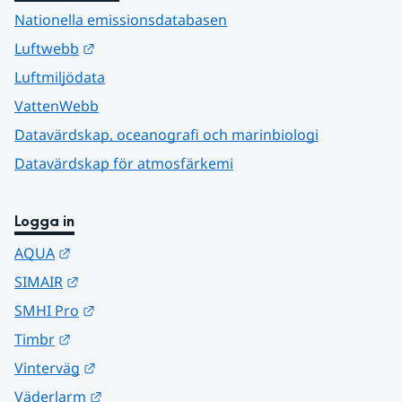
Nationella emissionsdatabasen
Länk till annan webbplats.
Luftwebb
Luftmiljödata
VattenWebb
Datavärdskap, oceanografi och marinbiologi
Datavärdskap för atmosfärkemi
Logga in
Länk till annan webbplats.
AQUA
Länk till annan webbplats.
SIMAIR
Länk till annan webbplats.
SMHI Pro
Länk till annan webbplats.
Timbr
Länk till annan webbplats.
Vinterväg
Länk till annan webbplats.
Väderlarm