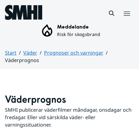
Hoppa till sidans innehåll
Meny
Meddelande
Risk för skogsbrand
Start
Väder
Prognoser och varningar
Väderprognos
Huvudinnehåll
Väderprognos
SMHI publicerar väderfilmer måndagar, onsdagar och 
fredagar. Eller vid särskilda väder- eller 
varningssituationer.