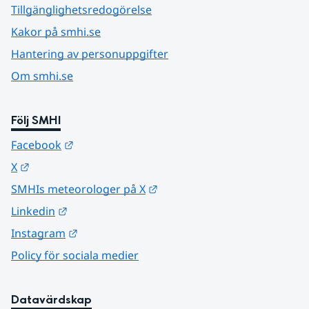
Tillgänglighetsredogörelse
Kakor på smhi.se
Hantering av personuppgifter
Om smhi.se
Följ SMHI
Länk till annan webbplats.
Facebook
Länk till annan webbplats.
X
Länk till annan webbplats.
SMHIs meteorologer på X
Länk till annan webbplats.
Linkedin
Länk till annan webbplats.
Instagram
Policy för sociala medier
Datavärdskap