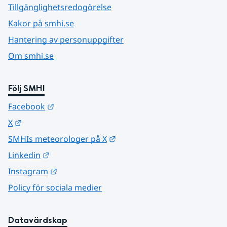
Tillgänglighetsredogörelse
Kakor på smhi.se
Hantering av personuppgifter
Om smhi.se
Följ SMHI
Länk till annan webbplats.
Facebook
Länk till annan webbplats.
X
Länk till annan webbplats.
SMHIs meteorologer på X
Länk till annan webbplats.
Linkedin
Länk till annan webbplats.
Instagram
Policy för sociala medier
Datavärdskap