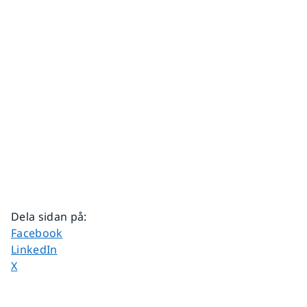
Dela sidan på
:
Dela sidan på
Facebook
Dela sidan på
LinkedIn
Dela sidan på
X