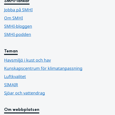
SMHI-länkar
Jobba på SMHI
Om SMHI
SMHI-bloggen
SMHI-podden
Teman
Havsmiljö i kust och hav
Kunskapscentrum för klimatanpassning
Luftkvalitet
SIMAIR
Sjöar och vattendrag
Om webbplatsen