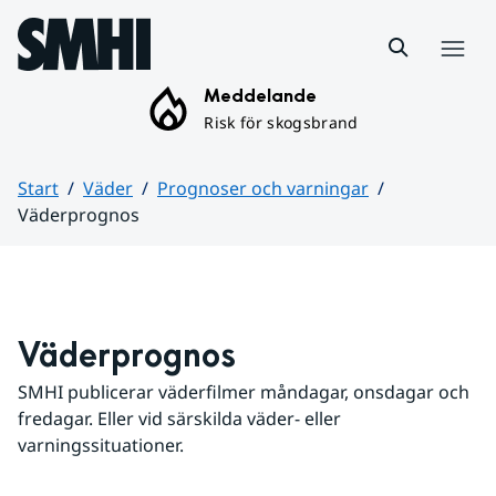
Hoppa till sidans innehåll
Meny
Meddelande
Risk för skogsbrand
Start
Väder
Prognoser och varningar
Väderprognos
Huvudinnehåll
Väderprognos
SMHI publicerar väderfilmer måndagar, onsdagar och 
fredagar. Eller vid särskilda väder- eller 
varningssituationer.