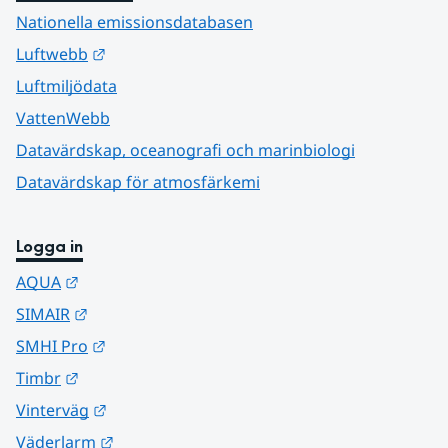
Nationella emissionsdatabasen
Länk till annan webbplats.
Luftwebb
Luftmiljödata
VattenWebb
Datavärdskap, oceanografi och marinbiologi
Datavärdskap för atmosfärkemi
Logga in
Länk till annan webbplats.
AQUA
Länk till annan webbplats.
SIMAIR
Länk till annan webbplats.
SMHI Pro
Länk till annan webbplats.
Timbr
Länk till annan webbplats.
Vinterväg
Länk till annan webbplats.
Väderlarm