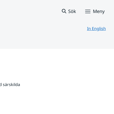
Sök
Meny
In English
 särskilda 