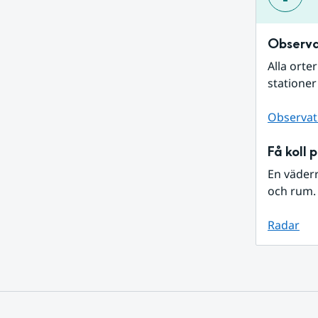
Observa
Alla orte
stationer
Observat
Få koll 
En väder
och rum. 
Radar