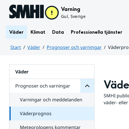
Hoppa till sidans innehåll
Varning
Gul, Sverige
Väder
Klimat
Data
Professionella tjänster
Start
Väder
Prognoser och varningar
Väderpr
varningar
och
Huvudinnehåll
Prognoser
för
Undersidor
Väder
Väde
Prognoser och varningar
SMHI public
Varningar och meddelanden
väder- eller
Väderprognos
Meteorologens kommentar