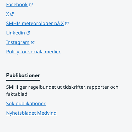
Länk till annan webbplats.
Facebook
Länk till annan webbplats.
X
Länk till annan webbplats.
SMHIs meteorologer på X
Länk till annan webbplats.
Linkedin
Länk till annan webbplats.
Instagram
Policy för sociala medier
Publikationer
SMHI ger regelbundet ut tidskrifter, rapporter och 
faktablad.
Sök publikationer
Nyhetsbladet Medvind