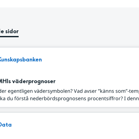
e sidor
Kunskapsbanken
MHIs väderprognoser
der egentligen vädersymbolen? Vad avser ”känns som”-tem
ka du förstå nederbördsprognosens procentsiffror? I denna
Data