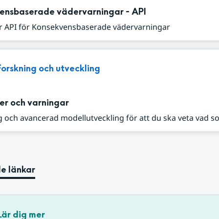
ensbaserade vädervarningar - API
r API för Konsekvensbaserade vädervarningar
Forskning och utveckling
er och varningar
 och avancerad modellutveckling för att du ska veta vad s
e länkar
Lär dig mer