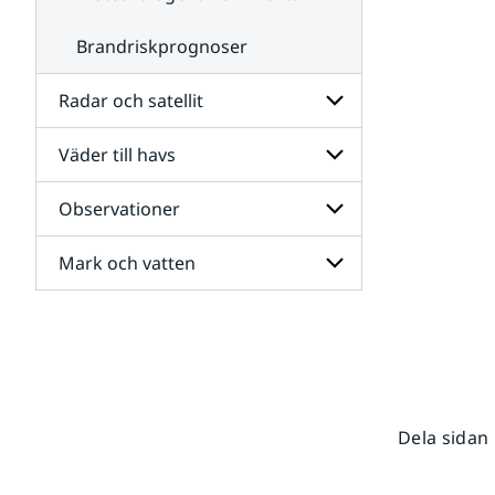
Brandriskprognoser
Radar och satellit
Väder till havs
Undersidor
för
Radar
Observationer
Undersidor
och
för
satellit
Väder
Mark och vatten
Undersidor
till
för
havs
Observationer
Undersidor
för
Mark
och
vatten
Dela sidan