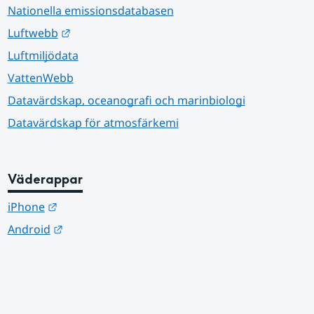
Nationella emissionsdatabasen
Länk till annan webbplats.
Luftwebb
Luftmiljödata
VattenWebb
Datavärdskap, oceanografi och marinbiologi
Datavärdskap för atmosfärkemi
Väderappar
Länk till annan webbplats.
iPhone
Länk till annan webbplats.
Android