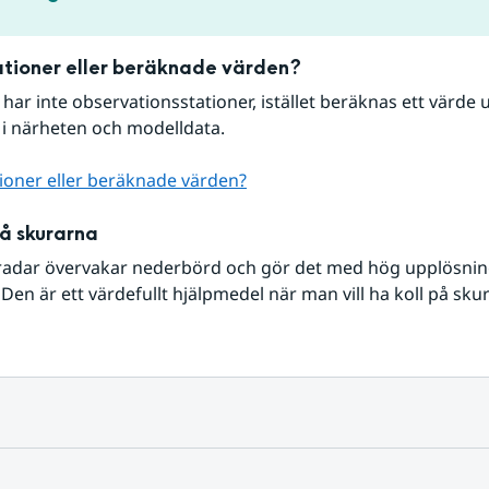
tioner eller beräknade värden?
r har inte observationsstationer, istället beräknas ett värde u
 i närheten och modelldata.
ioner eller beräknade värden?
på skurarna
radar övervakar nederbörd och gör det med hög upplösning 
Den är ett värdefullt hjälpmedel när man vill ha koll på sku