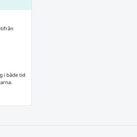
tifrån 
i både tid 
rarna.