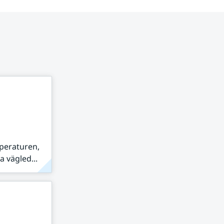
peraturen,
 vägled...