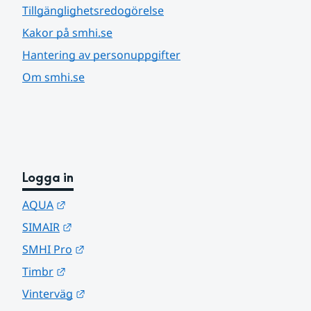
Tillgänglighetsredogörelse
Kakor på smhi.se
Hantering av personuppgifter
Om smhi.se
Logga in
Länk till annan webbplats.
AQUA
Länk till annan webbplats.
SIMAIR
Länk till annan webbplats.
SMHI Pro
Länk till annan webbplats.
Timbr
Länk till annan webbplats.
Vinterväg