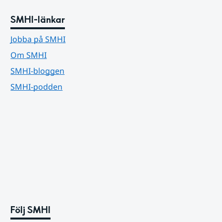
SMHI-länkar
Jobba på SMHI
Om SMHI
SMHI-bloggen
SMHI-podden
Följ SMHI