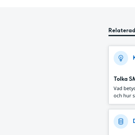
Relaterad
Tolka S
Vad bety
och hur s