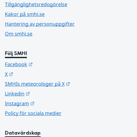
Tillgänglighetsredogörelse
Kakor på smhi.se
Hantering av personuppgifter
Om smhi.se
Följ SMHI
Länk till annan webbplats.
Facebook
Länk till annan webbplats.
X
Länk till annan webbplats.
SMHIs meteorologer på X
Länk till annan webbplats.
Linkedin
Länk till annan webbplats.
Instagram
Policy för sociala medier
Datavärdskap