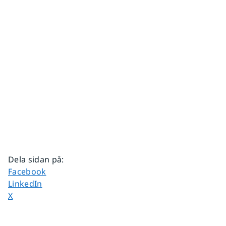
Dela sidan på
:
Dela sidan på
Facebook
Dela sidan på
LinkedIn
Dela sidan på
X