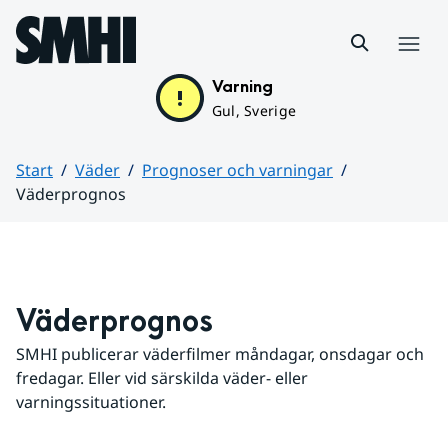
Hoppa till sidans innehåll
Meny
Varning
Gul, Sverige
Start
Väder
Prognoser och varningar
Väderprognos
Huvudinnehåll
Väderprognos
SMHI publicerar väderfilmer måndagar, onsdagar och 
fredagar. Eller vid särskilda väder- eller 
varningssituationer.