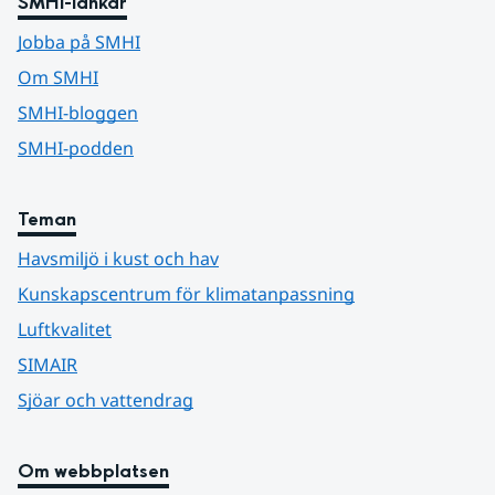
SMHI-länkar
Jobba på SMHI
Om SMHI
SMHI-bloggen
SMHI-podden
Teman
Havsmiljö i kust och hav
Kunskapscentrum för klimatanpassning
Luftkvalitet
SIMAIR
Sjöar och vattendrag
Om webbplatsen