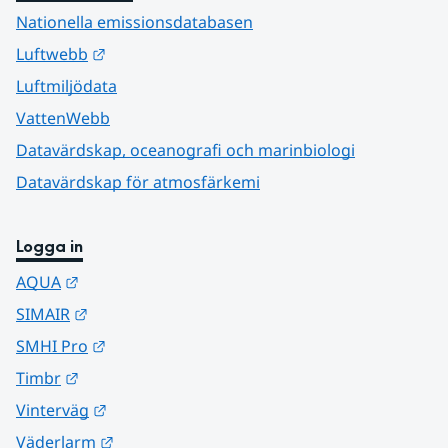
Nationella emissionsdatabasen
Länk till annan webbplats.
Luftwebb
Luftmiljödata
VattenWebb
Datavärdskap, oceanografi och marinbiologi
Datavärdskap för atmosfärkemi
Logga in
Länk till annan webbplats.
AQUA
Länk till annan webbplats.
SIMAIR
Länk till annan webbplats.
SMHI Pro
Länk till annan webbplats.
Timbr
Länk till annan webbplats.
Vinterväg
Länk till annan webbplats.
Väderlarm