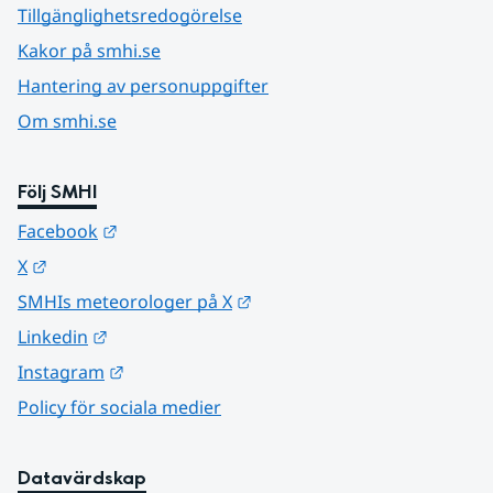
Tillgänglighetsredogörelse
Kakor på smhi.se
Hantering av personuppgifter
Om smhi.se
Följ SMHI
Länk till annan webbplats.
Facebook
Länk till annan webbplats.
X
Länk till annan webbplats.
SMHIs meteorologer på X
Länk till annan webbplats.
Linkedin
Länk till annan webbplats.
Instagram
Policy för sociala medier
Datavärdskap