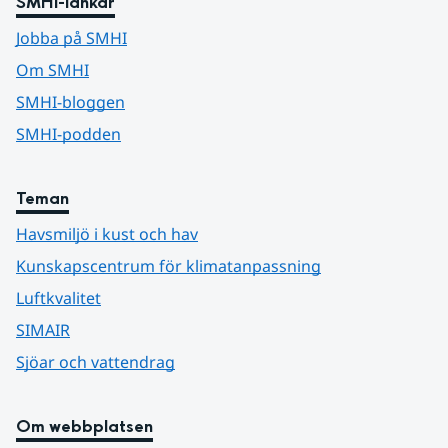
SMHI-länkar
Jobba på SMHI
Om SMHI
SMHI-bloggen
SMHI-podden
Teman
Havsmiljö i kust och hav
Kunskapscentrum för klimatanpassning
Luftkvalitet
SIMAIR
Sjöar och vattendrag
Om webbplatsen