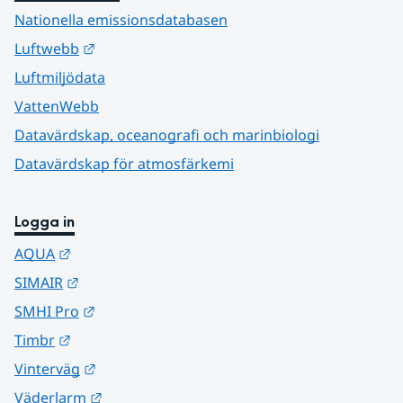
Nationella emissionsdatabasen
Länk till annan webbplats.
Luftwebb
Luftmiljödata
VattenWebb
Datavärdskap, oceanografi och marinbiologi
Datavärdskap för atmosfärkemi
Logga in
Länk till annan webbplats.
AQUA
Länk till annan webbplats.
SIMAIR
Länk till annan webbplats.
SMHI Pro
Länk till annan webbplats.
Timbr
Länk till annan webbplats.
Vinterväg
Länk till annan webbplats.
Väderlarm