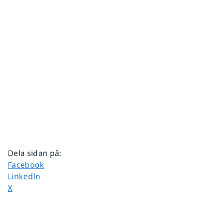
Dela sidan på
:
Dela sidan på
Facebook
Dela sidan på
LinkedIn
Dela sidan på
X