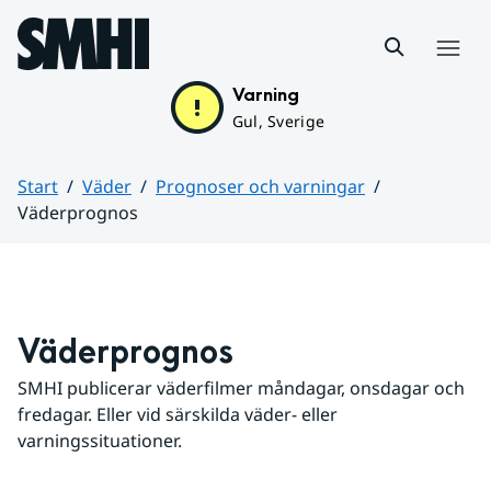
Hoppa till sidans innehåll
Meny
Varning
Gul, Sverige
Start
Väder
Prognoser och varningar
Väderprognos
Huvudinnehåll
Väderprognos
SMHI publicerar väderfilmer måndagar, onsdagar och 
fredagar. Eller vid särskilda väder- eller 
varningssituationer.