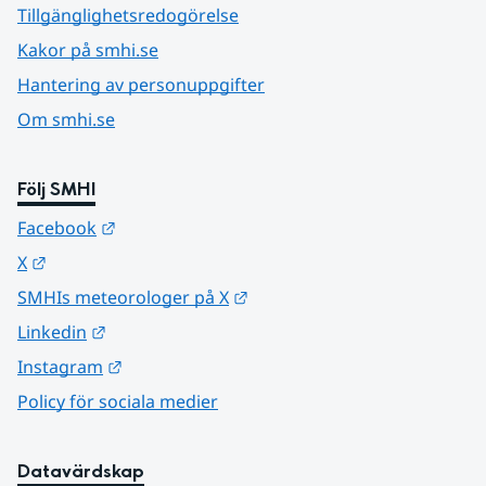
Tillgänglighetsredogörelse
Kakor på smhi.se
Hantering av personuppgifter
Om smhi.se
Följ SMHI
Länk till annan webbplats.
Facebook
Länk till annan webbplats.
X
Länk till annan webbplats.
SMHIs meteorologer på X
Länk till annan webbplats.
Linkedin
Länk till annan webbplats.
Instagram
Policy för sociala medier
Datavärdskap