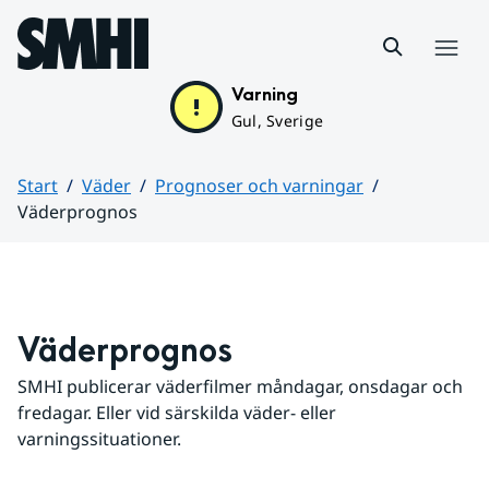
Hoppa till sidans innehåll
Meny
Varning
Gul, Sverige
Start
Väder
Prognoser och varningar
Väderprognos
Huvudinnehåll
Väderprognos
SMHI publicerar väderfilmer måndagar, onsdagar och 
fredagar. Eller vid särskilda väder- eller 
varningssituationer.