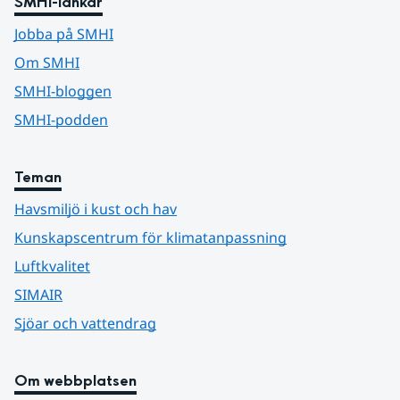
SMHI-länkar
Jobba på SMHI
Om SMHI
SMHI-bloggen
SMHI-podden
Teman
Havsmiljö i kust och hav
Kunskapscentrum för klimatanpassning
Luftkvalitet
SIMAIR
Sjöar och vattendrag
Om webbplatsen