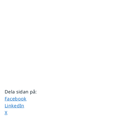
Dela sidan på
:
Dela sidan på
Facebook
Dela sidan på
LinkedIn
Dela sidan på
X