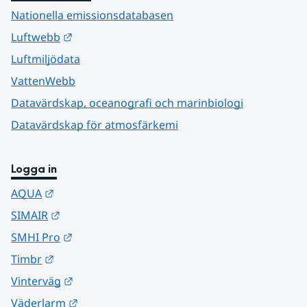
Nationella emissionsdatabasen
Länk till annan webbplats.
Luftwebb
Luftmiljödata
VattenWebb
Datavärdskap, oceanografi och marinbiologi
Datavärdskap för atmosfärkemi
Logga in
Länk till annan webbplats.
AQUA
Länk till annan webbplats.
SIMAIR
Länk till annan webbplats.
SMHI Pro
Länk till annan webbplats.
Timbr
Länk till annan webbplats.
Vinterväg
Länk till annan webbplats.
Väderlarm