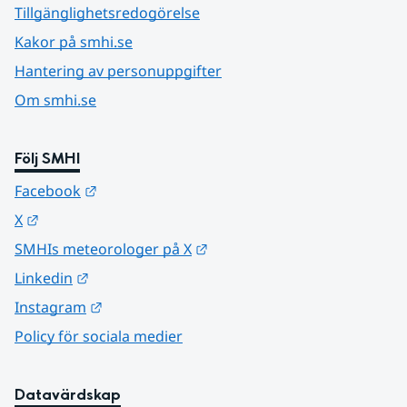
Tillgänglighetsredogörelse
Kakor på smhi.se
Hantering av personuppgifter
Om smhi.se
Följ SMHI
Länk till annan webbplats.
Facebook
Länk till annan webbplats.
X
Länk till annan webbplats.
SMHIs meteorologer på X
Länk till annan webbplats.
Linkedin
Länk till annan webbplats.
Instagram
Policy för sociala medier
Datavärdskap