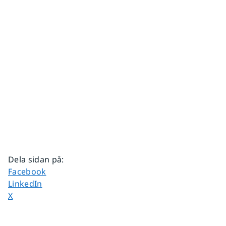
Dela sidan på
:
Dela sidan på
Facebook
Dela sidan på
LinkedIn
Dela sidan på
X