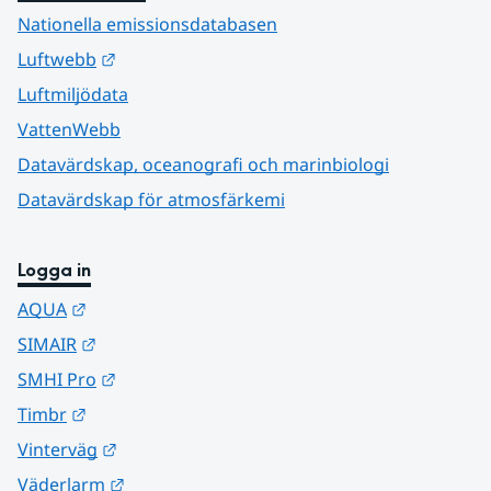
Nationella emissionsdatabasen
Länk till annan webbplats.
Luftwebb
Luftmiljödata
VattenWebb
Datavärdskap, oceanografi och marinbiologi
Datavärdskap för atmosfärkemi
Logga in
Länk till annan webbplats.
AQUA
Länk till annan webbplats.
SIMAIR
Länk till annan webbplats.
SMHI Pro
Länk till annan webbplats.
Timbr
Länk till annan webbplats.
Vinterväg
Länk till annan webbplats.
Väderlarm