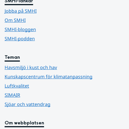
SMHI-länkar
Jobba på SMHI
Om SMHI
SMHI-bloggen
SMHI-podden
Teman
Havsmiljö i kust och hav
Kunskapscentrum för klimatanpassning
Luftkvalitet
SIMAIR
Sjöar och vattendrag
Om webbplatsen