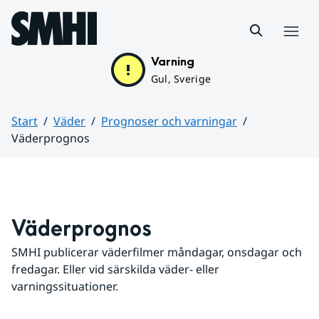
Hoppa till sidans innehåll
Meny
Varning
Gul, Sverige
Start
Väder
Prognoser och varningar
Väderprognos
Huvudinnehåll
Väderprognos
SMHI publicerar väderfilmer måndagar, onsdagar och 
fredagar. Eller vid särskilda väder- eller 
varningssituationer.