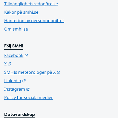
Tillgänglighetsredogörelse
Kakor på smhi.se
Hantering av personuppgifter
Om smhi.se
Följ SMHI
Länk till annan webbplats.
Facebook
Länk till annan webbplats.
X
Länk till annan webbplats.
SMHIs meteorologer på X
Länk till annan webbplats.
Linkedin
Länk till annan webbplats.
Instagram
Policy för sociala medier
Datavärdskap