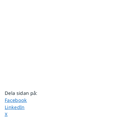
Dela sidan på
:
Dela sidan på
Facebook
Dela sidan på
LinkedIn
Dela sidan på
X