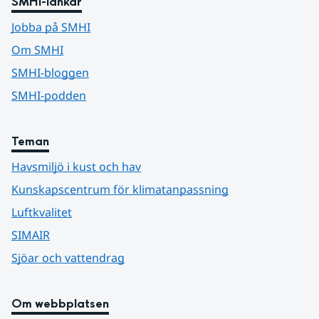
SMHI-länkar
Jobba på SMHI
Om SMHI
SMHI-bloggen
SMHI-podden
Teman
Havsmiljö i kust och hav
Kunskapscentrum för klimatanpassning
Luftkvalitet
SIMAIR
Sjöar och vattendrag
Om webbplatsen