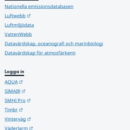
Nationella emissionsdatabasen
Länk till annan webbplats.
Luftwebb
Luftmiljödata
VattenWebb
Datavärdskap, oceanografi och marinbiologi
Datavärdskap för atmosfärkemi
Logga in
Länk till annan webbplats.
AQUA
Länk till annan webbplats.
SIMAIR
Länk till annan webbplats.
SMHI Pro
Länk till annan webbplats.
Timbr
Länk till annan webbplats.
Vinterväg
Länk till annan webbplats.
Väderlarm