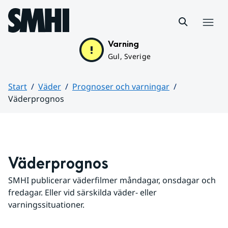
Hoppa till sidans innehåll
Meny
Varning
Gul, Sverige
Start
Väder
Prognoser och varningar
Väderprognos
Huvudinnehåll
Väderprognos
SMHI publicerar väderfilmer måndagar, onsdagar och 
fredagar. Eller vid särskilda väder- eller 
varningssituationer.