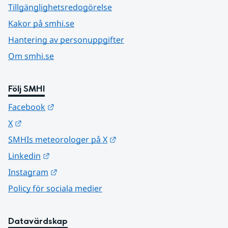
Tillgänglighetsredogörelse
Kakor på smhi.se
Hantering av personuppgifter
Om smhi.se
Följ SMHI
Länk till annan webbplats.
Facebook
Länk till annan webbplats.
X
Länk till annan webbplats.
SMHIs meteorologer på X
Länk till annan webbplats.
Linkedin
Länk till annan webbplats.
Instagram
Policy för sociala medier
Datavärdskap