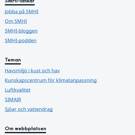
SMHI-länkar
Jobba på SMHI
Om SMHI
SMHI-bloggen
SMHI-podden
Teman
Havsmiljö i kust och hav
Kunskapscentrum för klimatanpassning
Luftkvalitet
SIMAIR
Sjöar och vattendrag
Om webbplatsen