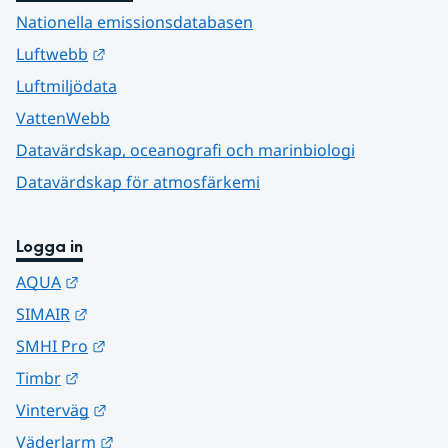
Nationella emissionsdatabasen
Länk till annan webbplats.
Luftwebb
Luftmiljödata
VattenWebb
Datavärdskap, oceanografi och marinbiologi
Datavärdskap för atmosfärkemi
Logga in
Länk till annan webbplats.
AQUA
Länk till annan webbplats.
SIMAIR
Länk till annan webbplats.
SMHI Pro
Länk till annan webbplats.
Timbr
Länk till annan webbplats.
Vinterväg
Länk till annan webbplats.
Väderlarm