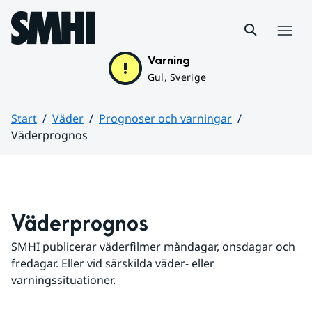
Hoppa till sidans innehåll
Meny
Varning
Gul, Sverige
Start
Väder
Prognoser och varningar
Väderprognos
Huvudinnehåll
Väderprognos
SMHI publicerar väderfilmer måndagar, onsdagar och 
fredagar. Eller vid särskilda väder- eller 
varningssituationer.