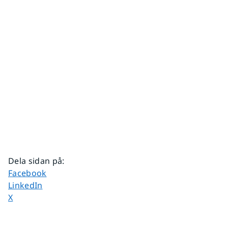
Dela sidan på
:
Dela sidan på
Facebook
Dela sidan på
LinkedIn
Dela sidan på
X